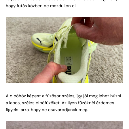
hogy futás közben ne mozduljon el.
A cipőhöz képest a fűzősor széles, így jól meg lehet húzni
a lapos, széles cipőfűzőket. Az ilyen fűzőknél érdemes
figyelni arra, hogy ne csavarodjanak meg.