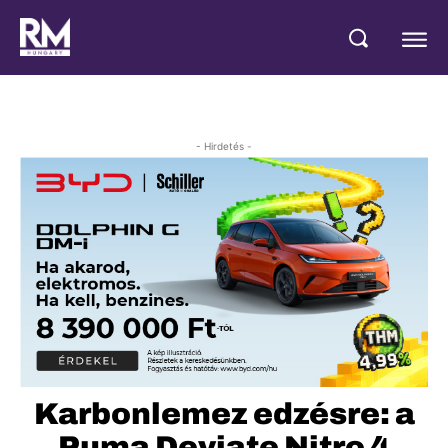
- Hirdetés -
Karbonlemez edzésre: a
Puma Deviate Nitro 4