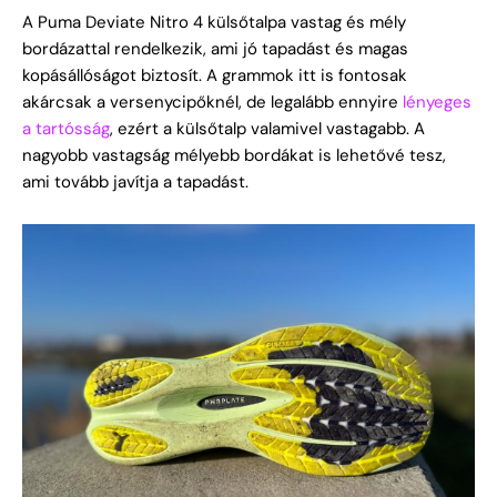
A Puma Deviate Nitro 4 külsőtalpa vastag és mély
bordázattal rendelkezik, ami jó tapadást és magas
kopásállóságot biztosít. A grammok itt is fontosak
akárcsak a versenycipőknél, de legalább ennyire
lényeges
a tartósság
, ezért a külsőtalp valamivel vastagabb. A
nagyobb vastagság mélyebb bordákat is lehetővé tesz,
ami tovább javítja a tapadást.