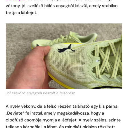
vékony, jól szellőző hálós anyagból készül, amely stabilan
tartja a lábfejet.
Jól szellőző anyagból készült a felsőrész
A nyelv vékony, de a felső részén található egy kis párna
„Deviate” felirattal, amely megakadályozza, hogy a
cipőfűző csomója nyomja a lábfejet. A nyelv széles, szinte
teljesen körbeöleli a lábat, és mindkét oldalon rögzített,