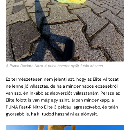
A Puma Deviate Nitro 4 puha érzetet nyújt futás közben
Ez természetesen nem jelenti azt, hogy az Elite változat
ne lenne jó választás, de ha a mindennapos edzésekről
van szó, én inkább az alapverziót választanám. Persze az
Elite fölött is van még egy szint, árban mindenképp, a
PUMA Fast‑R Nitro Elite 3 például agresszívebb, és talán
gyorsabb is, ha ki tudod használni az előnyeit.