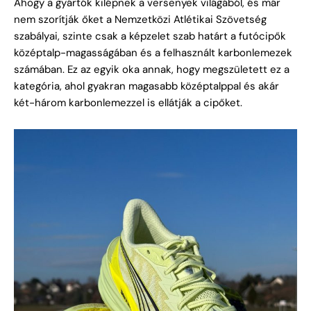
Ahogy a gyártók kilépnek a versenyek világából, és már
nem szorítják őket a Nemzetközi Atlétikai Szövetség
szabályai, szinte csak a képzelet szab határt a futócipők
középtalp-magasságában és a felhasznált karbonlemezek
számában. Ez az egyik oka annak, hogy megszületett ez a
kategória, ahol gyakran magasabb középtalppal és akár
két-három karbonlemezzel is ellátják a cipőket.