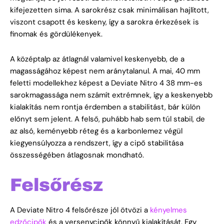
kifejezetten sima. A sarokrész csak minimálisan hajlított,
viszont csapott és keskeny, így a sarokra érkezések is
finomak és gördülékenyek.
A középtalp az átlagnál valamivel keskenyebb, de a
magasságához képest nem aránytalanul. A mai, 40 mm
feletti modellekhez képest a Deviate Nitro 4 38 mm-es
sarokmagassága nem számít extrémnek, így a keskenyebb
kialakítás nem rontja érdemben a stabilitást, bár külön
előnyt sem jelent. A felső, puhább hab sem túl stabil, de
az alsó, keményebb réteg és a karbonlemez végül
kiegyensúlyozza a rendszert, így a cipő stabilitása
összességében átlagosnak mondható.
Felsőrész
A Deviate Nitro 4 felsőrésze jól ötvözi a
kényelmes
edzőcipők
és a versenycipők könnyű kialakítását. Egy