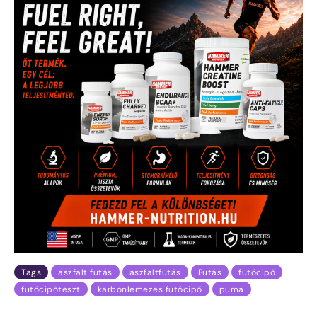
Tags
aszfalt futás
aszfaltfutás
Futás
futócipő
futócipőteszt
karbonlemezes futócipő
puma