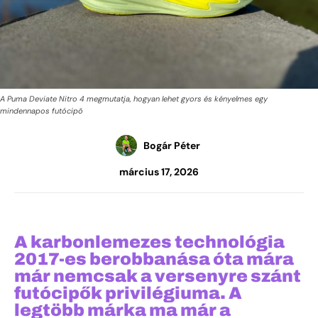
A Puma Deviate Nitro 4 megmutatja, hogyan lehet gyors és kényelmes egy
mindennapos futócipő
Bogár Péter
március 17, 2026
A karbonlemezes technológia
2017-es berobbanása óta mára
már nemcsak a versenyre szánt
futócipők privilégiuma. A
legtöbb márka ma már a