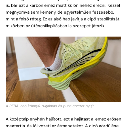
is, bár ezt a karbonlemez miatt külön nehéz érezni. Kézzel
megnyomva sem kemény, de egyértelműen feszesebb,
mint a felső réteg. Ez az alsó hab javítja a cipő stabilitását,
miközben az ütéscsillapításban is szerepet játszik.
A PEBA-hab könnyű, rugalmas és puha érzetet nyújt
A középtalp enyhén hajlított, ezt a hajlítást a lemez erősen
megtartja, és jól vezeti az átmeneteket. A cipő gördülése