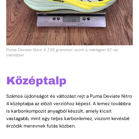
Puma Deviate Nitro 4 238 grammot nyom a mérlegen 42-es
méretben
Középtalp
Számos újdonságot és változást rejt a Puma Deviate Nitro
4 középtalpa az előző verzióhoz képest. A lemez továbbra
is karbonkompozit anyagból készült, amely kicsit
vastagabb, mint egy teljes karbonlemez, viszont kevésbé
érződik merevnek futás közben.