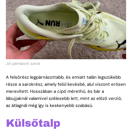
Jól párnázott sarok
A felsőrész legpárnázottabb, és emiatt talán legszűkebb
része a sarokrész, amely felül kevésbé, alul viszont erősen
merevített. Hosszában a cipő mérethű, és bár a
lábujjaknál valamivel szélesebb lett, mint az előző verzió,
az átlagnál még így is keskenyebb szabású.
Külsőtalp