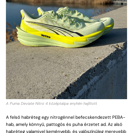
A Puma Deviate Nitro 4 középtalpa enyhén hajlított
A felső habréteg egy nitrogénnel befecskendezett PEBA-
hab, amely könnyű, pattogós és puha érzetet ad. Az alsó
habréteg valamivel keményebb, és valószínűleg merevebb