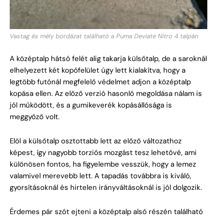
Vastag és mély bordázat található a Puma Deviate Nitro 4 talpán
A középtalp hátsó felét alig takarja külsőtalp, de a saroknál
elhelyezett két kopófelület úgy lett kialakítva, hogy a
legtöbb futónál megfelelő védelmet adjon a középtalp
kopása ellen. Az előző verzió hasonló megoldása nálam is
jól működött, és a gumikeverék kopásállósága is
meggyőző volt.
Elöl a külsőtalp osztottabb lett az előző változathoz
képest, így nagyobb torziós mozgást tesz lehetővé, ami
különösen fontos, ha figyelembe vesszük, hogy a lemez
valamivel merevebb lett. A tapadás továbbra is kiváló,
gyorsításoknál és hirtelen irányváltásoknál is jól dolgozik.
Érdemes pár szót ejteni a középtalp alsó részén található