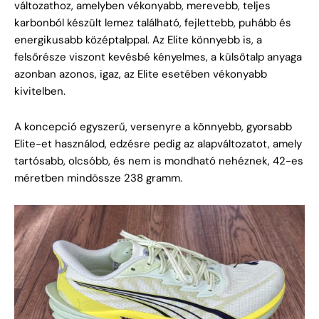
változathoz, amelyben vékonyabb, merevebb, teljes
karbonból készült lemez található, fejlettebb, puhább és
energikusabb középtalppal. Az Elite könnyebb is, a
felsőrésze viszont kevésbé kényelmes, a külsőtalp anyaga
azonban azonos, igaz, az Elite esetében vékonyabb
kivitelben.
A koncepció egyszerű, versenyre a könnyebb, gyorsabb
Elite-et használod, edzésre pedig az alapváltozatot, amely
tartósabb, olcsóbb, és nem is mondható nehéznek, 42-es
méretben mindössze 238 gramm.