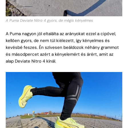
A Puma Deviate Nitro 4 gyors, de mégis kényelmes
A Puma nagyon jól eltalálta az arányokat ezzel a cipővel,
kellően gyors, de nem túl kiélezett, így kényelmes és
kevésbé feszes. Én szívesen beáldozok néhány grammot
és másodpercet azért a kényelemért és árért, amit az
alap Deviate Nitro 4 kínál.