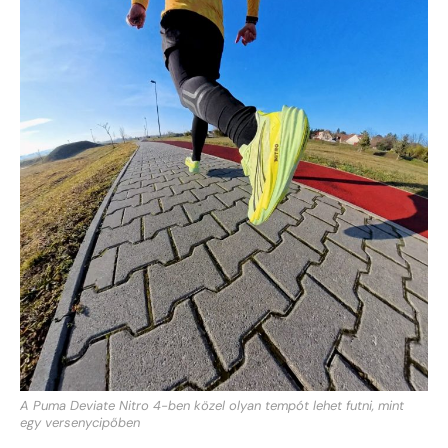
A Puma Deviate Nitro 4-ben közel olyan tempót lehet futni, mint
egy versenycipőben