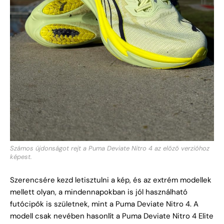
Számos újdonságot rejt a Puma Deviate Nitro 4 az előző verzióhoz
képest.
Szerencsére kezd letisztulni a kép, és az extrém modellek
mellett olyan, a mindennapokban is jól használható
futócipők is születnek, mint a Puma Deviate Nitro 4. A
modell csak nevében hasonlít a Puma Deviate Nitro 4 Elite