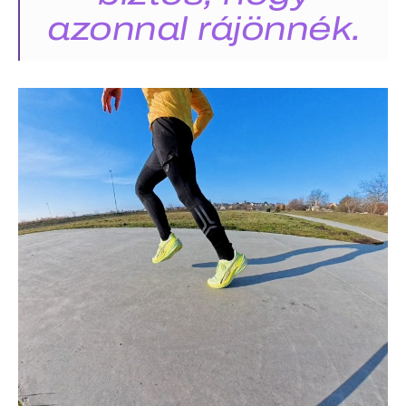
azonnal rájönnék.