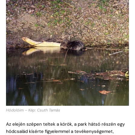
Hódolóim – Kép: Csuth Tamás
Az elején szépen teltek a körök, a park hátsó részén egy
hódcsalád kísérte figyelemmel a tevékenységemet,