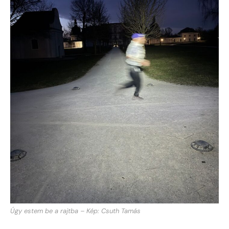
Úgy estem be a rajtba – Kép: Csuth Tamás