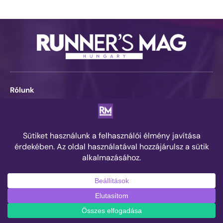
Rólunk
Impresszum
Kapcsolat
Adatvédelemi tájékoztató
Kövess minket