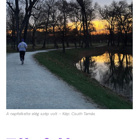
A napfelkelte elég szép volt – Kép: Csuth Tamás