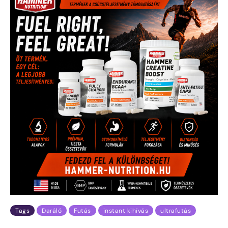
Tags
Daráló
Futás
instant kihívás
ultrafutás