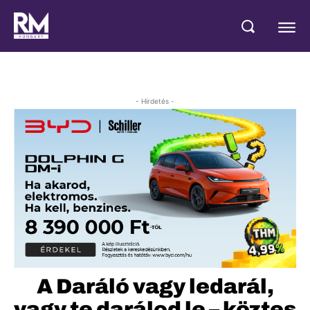
- Hirdetés -
A Daráló vagy ledarál,
vagy te darálod le – köztes