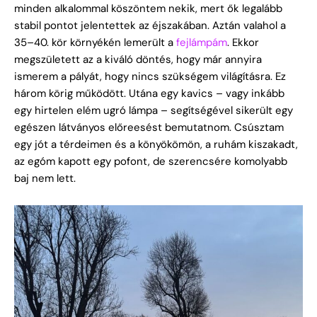
minden alkalommal köszöntem nekik, mert ők legalább
stabil pontot jelentettek az éjszakában. Aztán valahol a
35–40. kör környékén lemerült a
fejlámpám
. Ekkor
megszületett az a kiváló döntés, hogy már annyira
ismerem a pályát, hogy nincs szükségem világításra. Ez
három körig működött. Utána egy kavics – vagy inkább
egy hirtelen elém ugró lámpa – segítségével sikerült egy
egészen látványos előreesést bemutatnom. Csúsztam
egy jót a térdeimen és a könyökömön, a ruhám kiszakadt,
az egóm kapott egy pofont, de szerencsére komolyabb
baj nem lett.