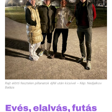
Rajt előtti fesztelen pillanatok éjfél után kicsivel – Kép: Nedjalkov
Balázs
Evés, elalvás, futás