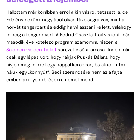
Hallottam már korábban erről a kihívásról, tetszett is, de
Edelény nekünk nagyjából olyan távolságra van, mint a
horvát tengerpart és eddig ha választani kellett, valahogy
mindig a tenger nyert. A Fedrid Császta Trail viszont már
második éve kötelező program számomra, hiszen a
Salomon Golden Ticket
sorozat első állomása,. Innen már
csak egy lépés volt, hogy ráírjak Puskás Bélára, hogy
hívjon meg minket egy nappal korábban, és akkor futok
náluk egy „könnyűt”. Béci szerencsére nem az a fajta
ember, aki ilyen kérésekre nemet mond.