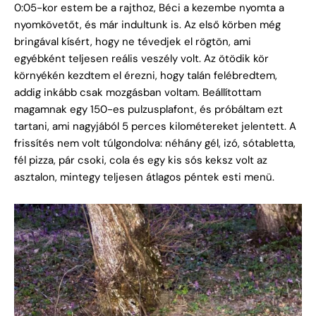
0:05-kor estem be a rajthoz, Béci a kezembe nyomta a
nyomkövetőt, és már indultunk is. Az első körben még
bringával kísért, hogy ne tévedjek el rögtön, ami
egyébként teljesen reális veszély volt. Az ötödik kör
környékén kezdtem el érezni, hogy talán felébredtem,
addig inkább csak mozgásban voltam. Beállítottam
magamnak egy 150-es pulzusplafont, és próbáltam ezt
tartani, ami nagyjából 5 perces kilométereket jelentett. A
frissítés nem volt túlgondolva: néhány gél, izó, sótabletta,
fél pizza, pár csoki, cola és egy kis sós keksz volt az
asztalon, mintegy teljesen átlagos péntek esti menü.