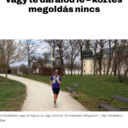
megoldás nincs
A Darálóban vagy te fogysz el, vagy a körök. Én majdnem elfogytam - Kép: Nedjalkov
Bea