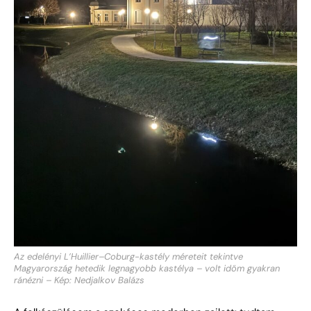
Az edelényi L’Huillier–Coburg-kastély méreteit tekintve
Magyarország hetedik legnagyobb kastélya – volt időm gyakran
ránézni – Kép: Nedjalkov Balázs