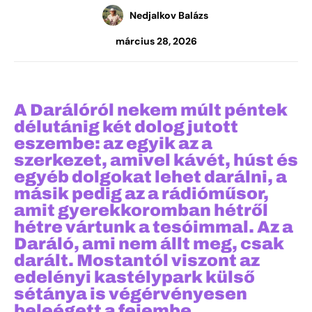
Nedjalkov Balázs
március 28, 2026
A Darálóról nekem múlt péntek
délutánig két dolog jutott
eszembe: az egyik az a
szerkezet, amivel kávét, húst és
egyéb dolgokat lehet darálni, a
másik pedig az a rádióműsor,
amit gyerekkoromban hétről
hétre vártunk a tesóimmal. Az a
Daráló, ami nem állt meg, csak
darált. Mostantól viszont az
edelényi kastélypark külső
sétánya is végérvényesen
beleégett a fejembe.