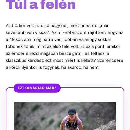
Túl a felén
Az 50. kör volt az első nagy cél, mert onnantól „már
kevesebb van vissza”. Az 51.-nél viszont rájöttem, hogy az
a 49 kör, ami még hátra van, időben valahogy sokkal
többnek tűnik, mint az első fele volt. Ez az a pont, amikor
az ember elkezd magában beszélgetni, és felteszi a
klasszikus kérdést: ezt most miért is kellett? Szerencsére
a körök ilyenkor is fogynak, ha akarod, ha nem.
EZT OLVASTAD MÁR?