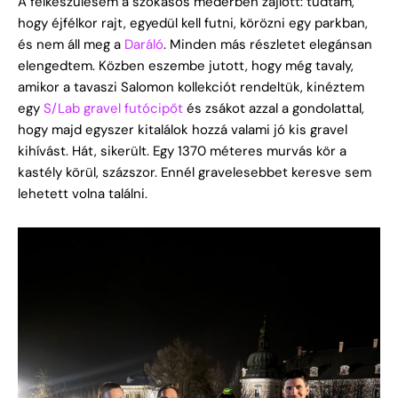
A felkészülésem a szokásos mederben zajlott: tudtam,
hogy éjfélkor rajt, egyedül kell futni, körözni egy parkban,
és nem áll meg a
Daráló
. Minden más részletet elegánsan
elengedtem. Közben eszembe jutott, hogy még tavaly,
amikor a tavaszi Salomon kollekciót rendeltük, kinéztem
egy
S/Lab gravel futócipőt
és zsákot azzal a gondolattal,
hogy majd egyszer kitalálok hozzá valami jó kis gravel
kihívást. Hát, sikerült. Egy 1370 méteres murvás kör a
kastély körül, százszor. Ennél gravelesebbet keresve sem
lehetett volna találni.