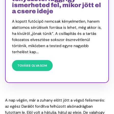
ismerheted fel, mikor jött el
a csere ideje
A kopott futócipő nemcsak kényelmetlen, hanem
alattomos sérülések forrása is lehet, még akkor is,
ha kívülről „jónak tűnik”. A csillapítás és a tartás
fokozatos elvesztése sokszor észrevétlenül
történik, miközben a tested egyre nagyobb
terhelést kap.…
TOVÁBB OLVASOM
A nap végén, már a zuhany előtt jött a végső felismerés:
az egész Darálót fordítva felhúzott alsónadrágban
futottam le. Elöl volt a hátulja, hátul az eleje. De valahogy