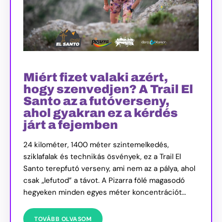
Miért fizet valaki azért,
hogy szenvedjen? A Trail El
Santo az a futóverseny,
ahol gyakran ez a kérdés
járt a fejemben
24 kilométer, 1400 méter szintemelkedés,
sziklafalak és technikás ösvények, ez a Trail El
Santo terepfutó verseny, ami nem az a pálya, ahol
csak „lefutod” a távot. A Pizarra fölé magasodó
hegyeken minden egyes méter koncentrációt…
TOVÁBB OLVASOM