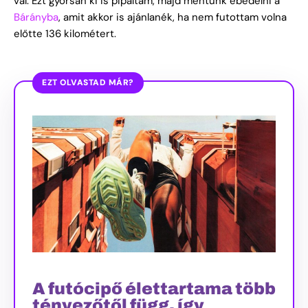
val. Ezt gyorsan ki is pipáltam, majd mentünk ebédelni a
Bárányba
, amit akkor is ajánlanék, ha nem futottam volna
előtte 136 kilométert.
EZT OLVASTAD MÁR?
A futócipő élettartama több
tényezőtől függ, így