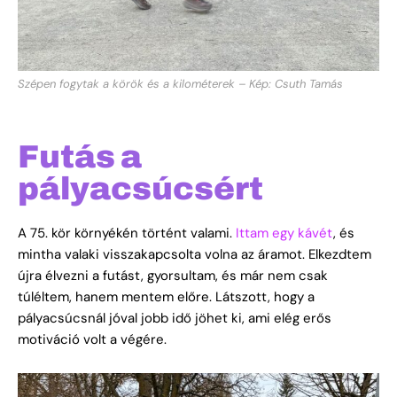
Szépen fogytak a körök és a kilométerek – Kép: Csuth Tamás
Futás a
pályacsúcsért
A 75. kör környékén történt valami.
Ittam egy kávét
, és
mintha valaki visszakapcsolta volna az áramot. Elkezdtem
újra élvezni a futást, gyorsultam, és már nem csak
túléltem, hanem mentem előre. Látszott, hogy a
pályacsúcsnál jóval jobb idő jöhet ki, ami elég erős
motiváció volt a végére.