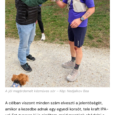
A jól megérdemelt kézműves sör – Kép: Nedjalkov Bea
A célban viszont minden szám elveszti a jelentőségét,
amikor a kezedbe adnak egy egyedi korsót, tele kraft IPA-