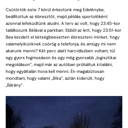
Csütörtök este 7 körül érkeztünk meg Edelénybe,
beállítottuk az ébresztőt, majd példás sportolóként
azonnal lefeküdtünk aludni. A terv az volt, hogy 23:45-kor
találkozunk Bélával a parkban. Ebből az lett, hogy 23:51-kor
Bea kezdett el kétségbeesetten ébreszteni minket, hogy
valamelyikünknek csörög a telefonja, és amúgy mi nem
akarunk menni? Két perc alatt harcidíszben voltam, túl
egy gyors fogmosáson és egy még gyorsabb „logisztikai
megoldáson”, majd már az autóban próbáltuk kitalálni,
hogy egyáltalán hova kell menni. Én magabiztosan
mondtam, hogy valami „Bika”, aztán kiderült, hogy
„Bárány”.