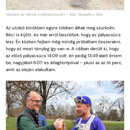
Verseny az idővel a pályacsúcsért – Kép: Nedjalkov Bea
Az utolsó körökben egyre többen álltak meg szurkolni,
Béci is kijött, és már arról beszéltek, hogy ez pályacsúcs
lesz. Én közben fejben még mindig próbáltam összerakni,
hogy ez most tényleg így van-e. A célban derült ki, hogy
az előző pályacsúcs 14:09 volt, én pedig 13:49 alatt értem
be, nagyjából 6:07-es átlagtempóval – plusz az az öt perc,
amit az elején elaludtam.