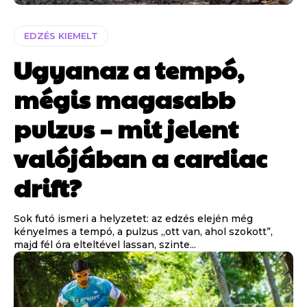
EDZÉS KIEMELT
Ugyanaz a tempó,
mégis magasabb
pulzus – mit jelent
valójában a cardiac
drift?
Sok futó ismeri a helyzetet: az edzés elején még
kényelmes a tempó, a pulzus „ott van, ahol szokott”,
majd fél óra elteltével lassan, szinte...