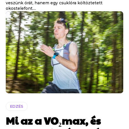
veszünk órát, hanem egy csuklóra költöztetett
okostelefont....
EDZÉS
Mi az a VO₂max, és