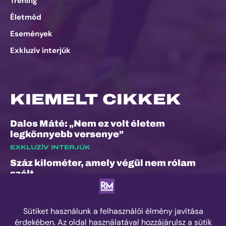
Tréning
Életmód
Események
Exkluzív interjúk
KIEMELT CIKKEK
Dalos Máté: „Nem ez volt életem
legkönnyebb versenye”
EXKLUZÍV INTERJÚK
Száz kilométer, amely végül nem rólam
szólt
ESEMÉNYEK
„A bunyó arra is megtanított, hogy a
fájdalom és a szenvedés nem rossz dolog”
– Interjú Lénárt Krisztiánnal, a Daráló új