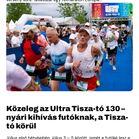
Közeleg az Ultra Tisza-tó 130 –
nyári kihívás futóknak, a Tisza-
tó körül
Július első hétvégéjén, július 3 – 5 között, ismét a futóké lesz a