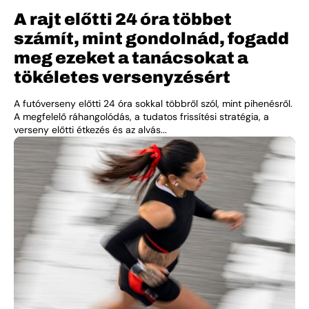
A rajt előtti 24 óra többet
számít, mint gondolnád, fogadd
meg ezeket a tanácsokat a
tökéletes versenyzésért
A futóverseny előtti 24 óra sokkal többről szól, mint pihenésről.
A megfelelő ráhangolódás, a tudatos frissítési stratégia, a
verseny előtti étkezés és az alvás...