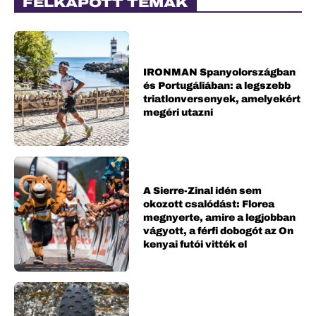
FELKAPOTT TÉMÁK
IRONMAN Spanyolországban
és Portugáliában: a legszebb
triatlonversenyek, amelyekért
megéri utazni
A Sierre-Zinal idén sem
okozott csalódást: Florea
megnyerte, amire a legjobban
vágyott, a férfi dobogót az On
kenyai futói vitték el