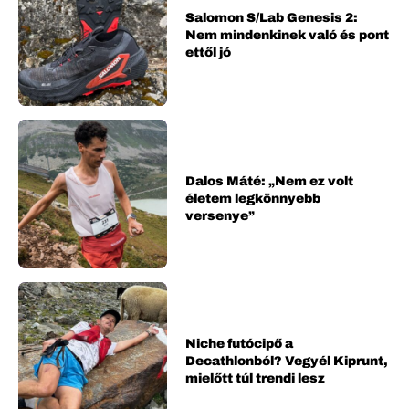
Salomon S/Lab Genesis 2:
Nem mindenkinek való és pont
ettől jó
Dalos Máté: „Nem ez volt
életem legkönnyebb
versenye”
Niche futócipő a
Decathlonból? Vegyél Kiprunt,
mielőtt túl trendi lesz