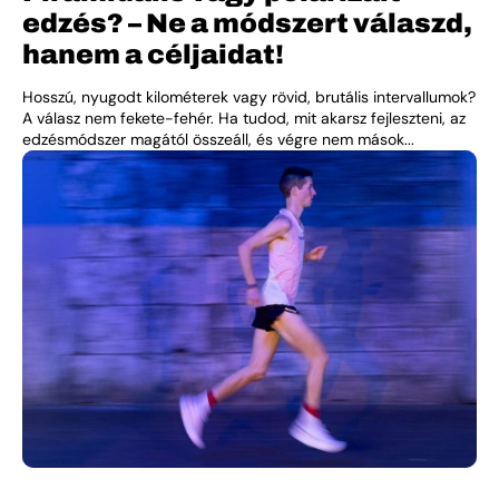
edzés? – Ne a módszert válaszd,
hanem a céljaidat!
Hosszú, nyugodt kilométerek vagy rövid, brutális intervallumok?
A válasz nem fekete-fehér. Ha tudod, mit akarsz fejleszteni, az
edzésmódszer magától összeáll, és végre nem mások...