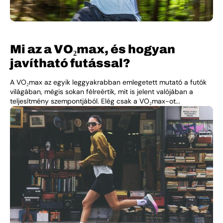
Mi az a VO₂max, és hogyan
javítható futással?
A VO₂max az egyik leggyakrabban emlegetett mutató a futók
világában, mégis sokan félreértik, mit is jelent valójában a
teljesítmény szempontjából. Elég csak a VO₂max-ot...