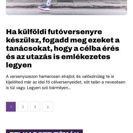
Ha külföldi futóversenyre
készülsz, fogadd meg ezeket a
tanácsokat, hogy a célba érés
és az utazás is emlékezetes
legyen
A versenyszezon hamarosan elrajtol, és valószínűleg te is
kijelölted már az idei fő célversenyeidet, sőt talán a nevezésen
is túl vagy. Legyen szó bármilyen...
1
2
3