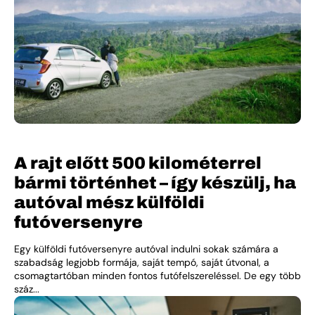
A rajt előtt 500 kilométerrel
bármi történhet – így készülj, ha
autóval mész külföldi
futóversenyre
Egy külföldi futóversenyre autóval indulni sokak számára a
szabadság legjobb formája, saját tempó, saját útvonal, a
csomagtartóban minden fontos futófelszereléssel. De egy több
száz...