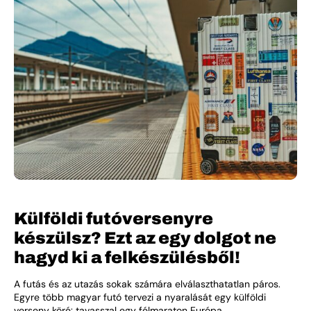
Külföldi futóversenyre
készülsz? Ezt az egy dolgot ne
hagyd ki a felkészülésből!
A futás és az utazás sokak számára elválaszthatatlan páros.
Egyre több magyar futó tervezi a nyaralását egy külföldi
verseny köré: tavasszal egy félmaraton Európa...