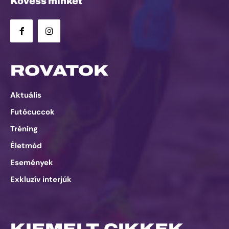
Kövess minket
ROVATOK
Aktuális
Futócuccok
Tréning
Életmód
Események
Exkluzív interjúk
KIEMELT CIKKEK