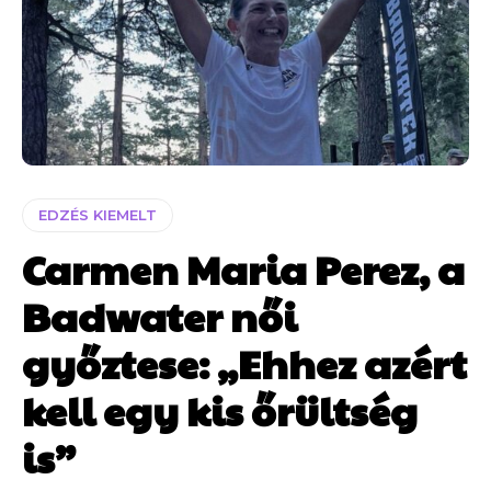
EDZÉS KIEMELT
Carmen Maria Perez, a
Badwater női
győztese: „Ehhez azért
kell egy kis őrültség
is”