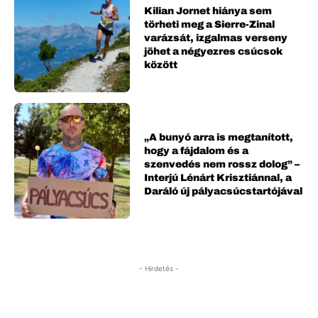
Kilian Jornet hiánya sem
törheti meg a Sierre-Zinal
varázsát, izgalmas verseny
jöhet a négyezres csúcsok
között
„A bunyó arra is megtanított,
hogy a fájdalom és a
szenvedés nem rossz dolog” –
Interjú Lénárt Krisztiánnal, a
Daráló új pályacsúcstartójával
- Hirdetés -