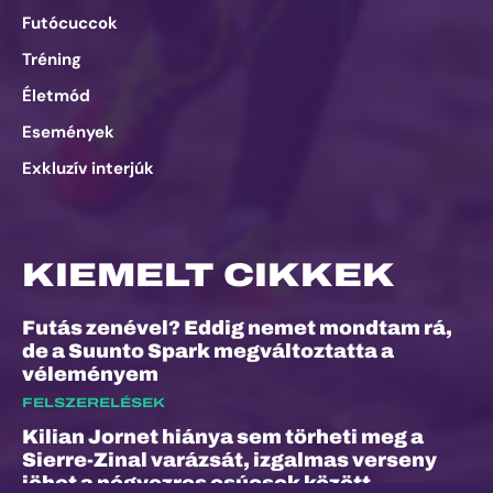
Futócuccok
Tréning
Életmód
Események
Exkluzív interjúk
KIEMELT CIKKEK
Futás zenével? Eddig nemet mondtam rá,
de a Suunto Spark megváltoztatta a
véleményem
FELSZERELÉSEK
Kilian Jornet hiánya sem törheti meg a
Sierre-Zinal varázsát, izgalmas verseny
jöhet a négyezres csúcsok között