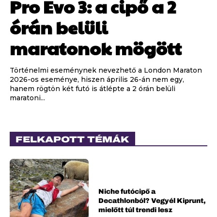
Pro Evo 3: a cipő a 2
órán belüli
maratonok mögött
Történelmi eseménynek nevezhető a London Maraton
2026-os eseménye, hiszen április 26-án nem egy,
hanem rögtön két futó is átlépte a 2 órán belüli
maratoni...
FELKAPOTT TÉMÁK
Niche futócipő a
Decathlonból? Vegyél Kiprunt,
mielőtt túl trendi lesz