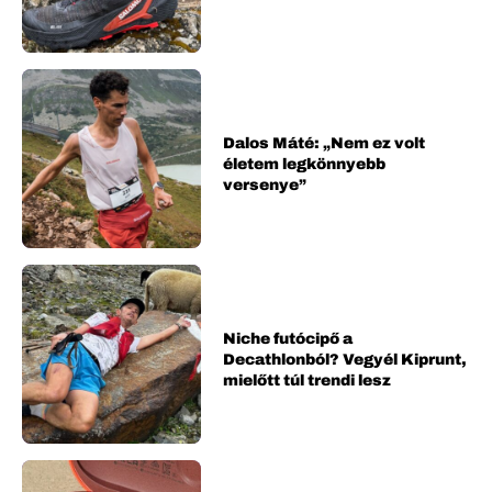
Dalos Máté: „Nem ez volt
életem legkönnyebb
versenye”
Niche futócipő a
Decathlonból? Vegyél Kiprunt,
mielőtt túl trendi lesz