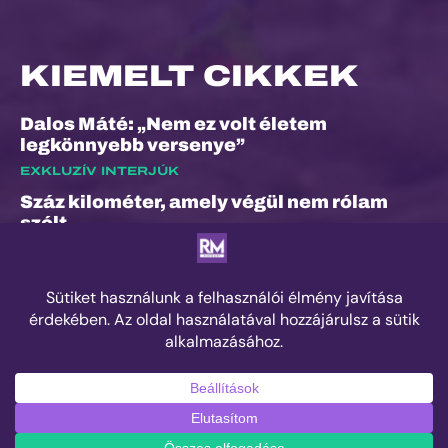
KIEMELT CIKKEK
Dalos Máté: „Nem ez volt életem
legkönnyebb versenye”
EXKLUZÍV INTERJÚK
Száz kilométer, amely végül nem rólam
szólt
ESEMÉNYEK
„A bunyó arra is megtanított, hogy a
fájdalom és a szenvedés nem rossz dolog”
– Interjú Lénárt Krisztiánnal, a Daráló új
pályacsúcstartójával
EDZÉS
© 2025 Runner's Mag Hungary minden jog fenntartva.