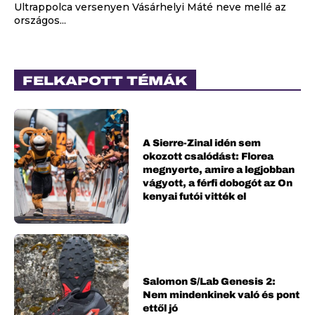
Ultrappolca versenyen Vásárhelyi Máté neve mellé az
országos...
FELKAPOTT TÉMÁK
A Sierre-Zinal idén sem
okozott csalódást: Florea
megnyerte, amire a legjobban
vágyott, a férfi dobogót az On
kenyai futói vitték el
Salomon S/Lab Genesis 2:
Nem mindenkinek való és pont
ettől jó