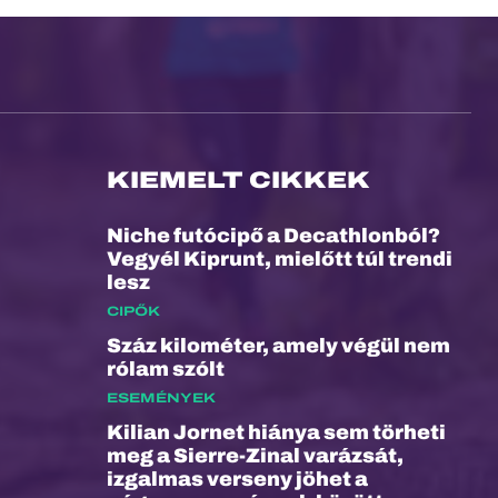
KIEMELT CIKKEK
Niche futócipő a Decathlonból?
Vegyél Kiprunt, mielőtt túl trendi
lesz
CIPŐK
Száz kilométer, amely végül nem
rólam szólt
ESEMÉNYEK
Kilian Jornet hiánya sem törheti
meg a Sierre-Zinal varázsát,
izgalmas verseny jöhet a