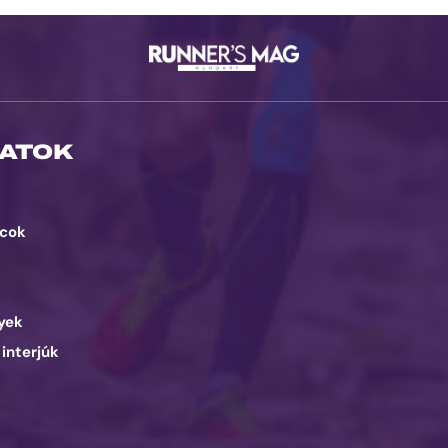
ATOK
cok
d
yek
 interjúk