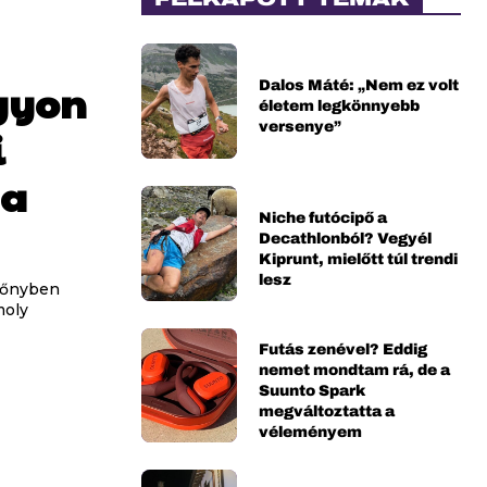
Dalos Máté: „Nem ez volt
gyon
életem legkönnyebb
versenye”
i
 a
Niche futócipő a
Decathlonból? Vegyél
Kiprunt, mielőtt túl trendi
lesz
ezőnyben
moly
Futás zenével? Eddig
nemet mondtam rá, de a
Suunto Spark
megváltoztatta a
véleményem