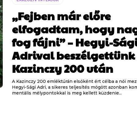
„Fejben már előre
elfogadtam, hogy na
fog fájni” – Hegyi-Ság
Adrival beszélgettünk
Kazinczy 200 után
A Kazinczy 200 emléktúrán elsőként ért célba a női m
Hegyi-Sági Adri, a sikeres teljesítés mögött azonban ko
mentális mélypontokkal is meg kellett küzdenie...