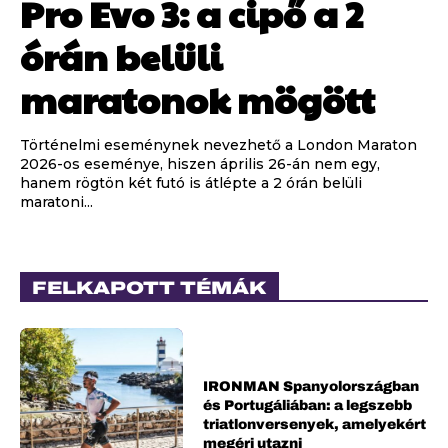
Pro Evo 3: a cipő a 2
órán belüli
maratonok mögött
Történelmi eseménynek nevezhető a London Maraton
2026-os eseménye, hiszen április 26-án nem egy,
hanem rögtön két futó is átlépte a 2 órán belüli
maratoni...
FELKAPOTT TÉMÁK
IRONMAN Spanyolországban
és Portugáliában: a legszebb
triatlonversenyek, amelyekért
megéri utazni