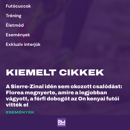
Futócuccok
Tréning
Életmód
Események
Exkluzív interjúk
KIEMELT CIKKEK
A Sierre-Zinal idén sem okozott csalódást:
Florea megnyerte, amire a legjobban
vágyott, a férfi dobogót az On kenyai futói
vitték el
ESEMÉNYEK
Dalos Máté: „Nem ez volt életem
legkönnyebb versenye”