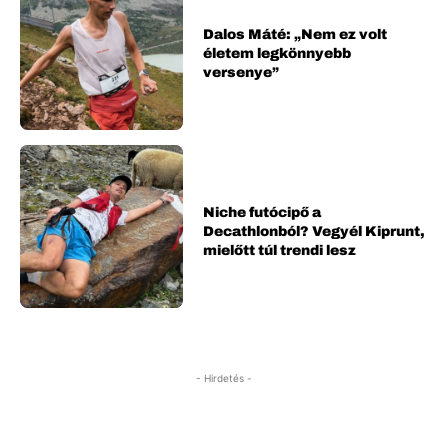
Dalos Máté: „Nem ez volt
életem legkönnyebb
versenye”
Niche futócipő a
Decathlonból? Vegyél Kiprunt,
mielőtt túl trendi lesz
- Hirdetés -