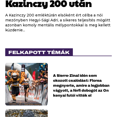
Kazinczy 200 után
A Kazinczy 200 emléktúrán elsőként ért célba a női
mezőnyben Hegyi-Sági Adri, a sikeres teljesítés mögött
azonban komoly mentális mélypontokkal is meg kellett
küzdenie...
FELKAPOTT TÉMÁK
A Sierre-Zinal idén sem
okozott csalódást: Florea
megnyerte, amire a legjobban
vágyott, a férfi dobogót az On
kenyai futói vitték el