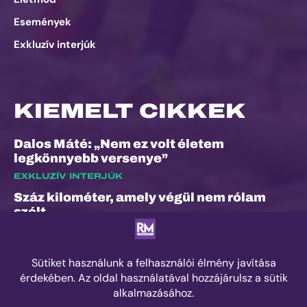
Események
Exkluzív interjúk
KIEMELT CIKKEK
Dalos Máté: „Nem ez volt életem
legkönnyebb versenye”
EXKLUZÍV INTERJÚK
Száz kilométer, amely végül nem rólam
szólt
ESEMÉNYEK
„A bunyó arra is megtanított, hogy a
fájdalom és a szenvedés nem rossz dolog”
– Interjú Lénárt Krisztiánnal, a Daráló új
pályacsúcstartójával