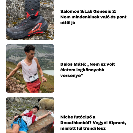
Salomon S/Lab Genesis 2:
Nem mindenkinek való és pont
ettől jó
Dalos Máté: „Nem ez volt
életem legkönnyebb
versenye”
Niche futócipő a
Decathlonból? Vegyél Kiprunt,
mielőtt túl trendi lesz