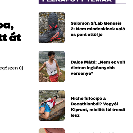
ba,
Salomon S/Lab Genesis
2: Nem mindenkinek való
tt át
és pont ettől jó
Dalos Máté: „Nem ez volt
életem legkönnyebb
 egészen új
versenye”
Niche futócipő a
Decathlonból? Vegyél
Kiprunt, mielőtt túl trendi
lesz