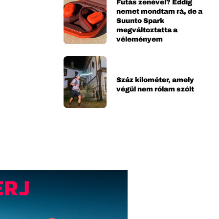
Futás zenével? Eddig
nemet mondtam rá, de a
Suunto Spark
megváltoztatta a
véleményem
Száz kilométer, amely
végül nem rólam szólt