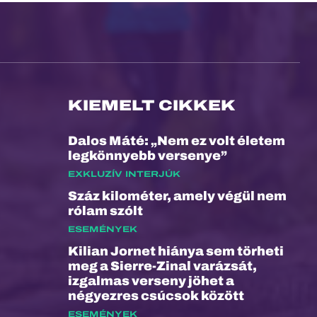
KIEMELT CIKKEK
Dalos Máté: „Nem ez volt életem
legkönnyebb versenye”
EXKLUZÍV INTERJÚK
Száz kilométer, amely végül nem
rólam szólt
ESEMÉNYEK
Kilian Jornet hiánya sem törheti
meg a Sierre-Zinal varázsát,
izgalmas verseny jöhet a
négyezres csúcsok között
ESEMÉNYEK