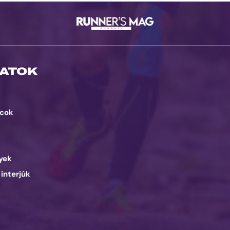
ATOK
cok
d
yek
 interjúk