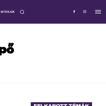
 INTERJÚK
ipő
FELKAPOTT TÉMÁK