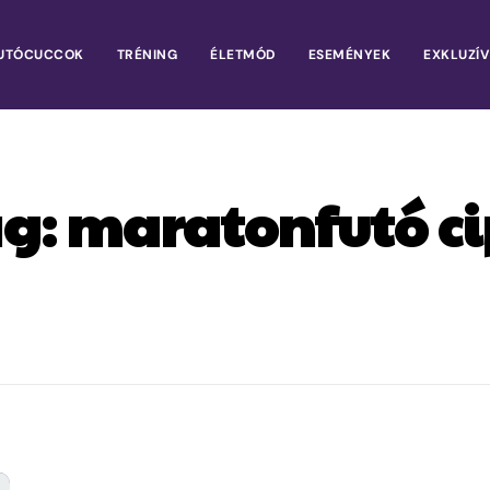
UTÓCUCCOK
TRÉNING
ÉLETMÓD
ESEMÉNYEK
EXKLUZÍV
ag:
maratonfutó c