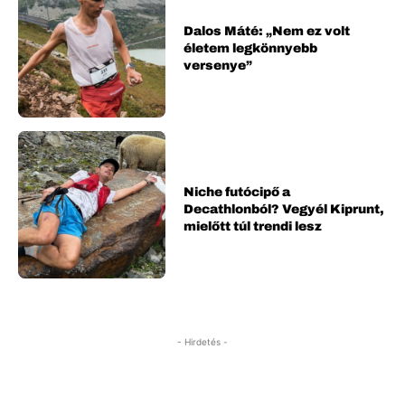
Dalos Máté: „Nem ez volt
életem legkönnyebb
versenye”
Niche futócipő a
Decathlonból? Vegyél Kiprunt,
mielőtt túl trendi lesz
- Hirdetés -