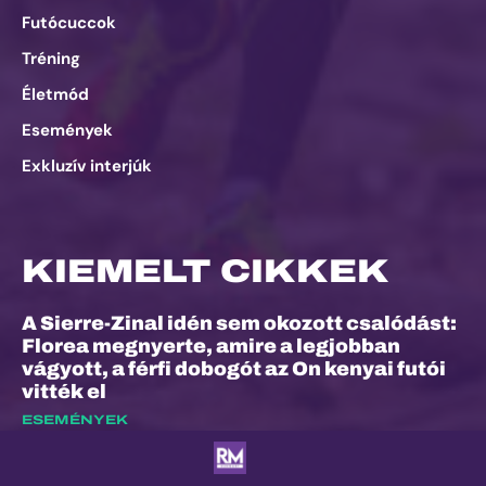
Futócuccok
Tréning
Életmód
Események
Exkluzív interjúk
KIEMELT CIKKEK
A Sierre-Zinal idén sem okozott csalódást:
Florea megnyerte, amire a legjobban
vágyott, a férfi dobogót az On kenyai futói
vitték el
ESEMÉNYEK
Dalos Máté: „Nem ez volt életem
legkönnyebb versenye”