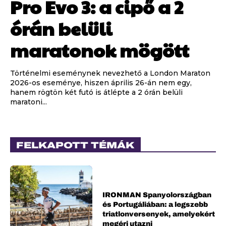
Pro Evo 3: a cipő a 2
órán belüli
maratonok mögött
Történelmi eseménynek nevezhető a London Maraton
2026-os eseménye, hiszen április 26-án nem egy,
hanem rögtön két futó is átlépte a 2 órán belüli
maratoni...
FELKAPOTT TÉMÁK
IRONMAN Spanyolországban
és Portugáliában: a legszebb
triatlonversenyek, amelyekért
megéri utazni