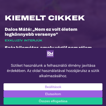
KIEMELT CIKKEK
Dalos Máté: „Nem ez volt életem
legkönnyebb versenye”
EXKLUZÍV INTERJÚK
Száz kilométer, amely végül nem rólam
szólt
ESEMÉNYEK
Kilian Jornet hiánya sem törheti meg a
Sierre-Zinal varázsát, izgalmas verseny
jöhet a négyezres csúcsok között
ESEMÉNYEK
© 2025 Runner's Mag Hungary minden jog fenntartva.