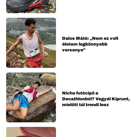
Dalos Máté: „Nem ez volt
életem legkönnyebb
versenye”
Niche futócipő a
Decathlonból? Vegyél Kiprunt,
mielőtt túl trendi lesz