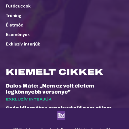
Futócuccok
Tréning
Életmód
Események
Exkluzív interjúk
KIEMELT CIKKEK
Dalos Máté: „Nem ez volt életem
legkönnyebb versenye”
EXKLUZÍV INTERJÚK
Száz kilométer, amely végül nem rólam
szólt
ESEMÉNYEK