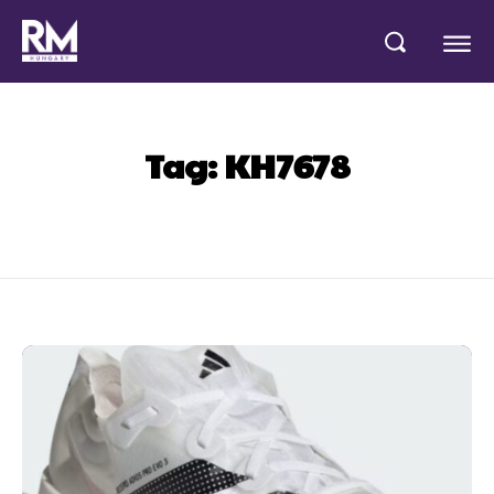
Tag:
KH7678