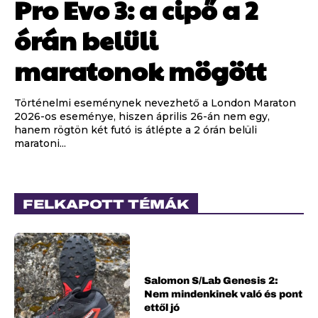
Pro Evo 3: a cipő a 2
órán belüli
maratonok mögött
Történelmi eseménynek nevezhető a London Maraton
2026-os eseménye, hiszen április 26-án nem egy,
hanem rögtön két futó is átlépte a 2 órán belüli
maratoni...
FELKAPOTT TÉMÁK
Salomon S/Lab Genesis 2:
Nem mindenkinek való és pont
ettől jó