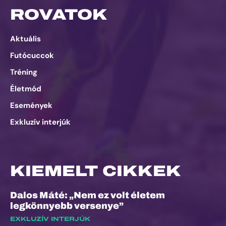
ROVATOK
Aktuális
Futócuccok
Tréning
Életmód
Események
Exkluzív interjúk
KIEMELT CIKKEK
Dalos Máté: „Nem ez volt életem
legkönnyebb versenye”
EXKLUZÍV INTERJÚK