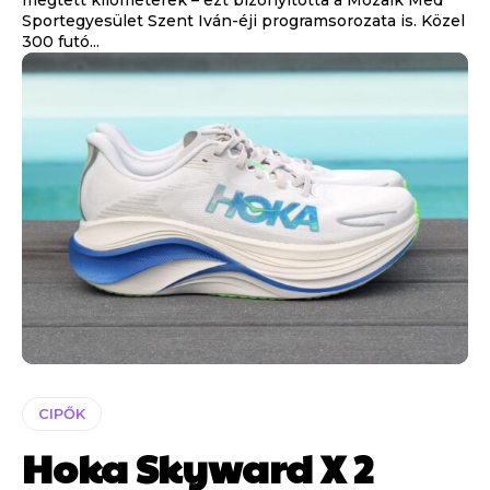
Sportegyesület Szent Iván-éji programsorozata is. Közel
300 futó...
CIPŐK
Hoka Skyward X 2