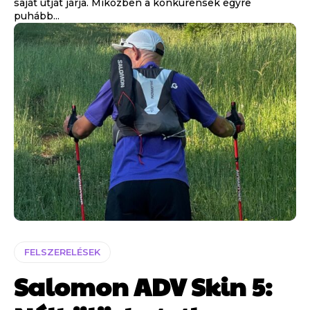
saját útját járja. Miközben a konkurensek egyre
puhább...
FELSZERELÉSEK
Salomon ADV Skin 5: