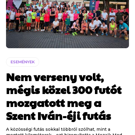
ESEMÉNYEK
Nem verseny volt,
mégis közel 300 futót
mozgatott meg a
Szent Iván-éji futás
A közösségi futás sokkal többről szólhat, mint a
megtett kilométerek – ezt bizonyította a Mozaik Med