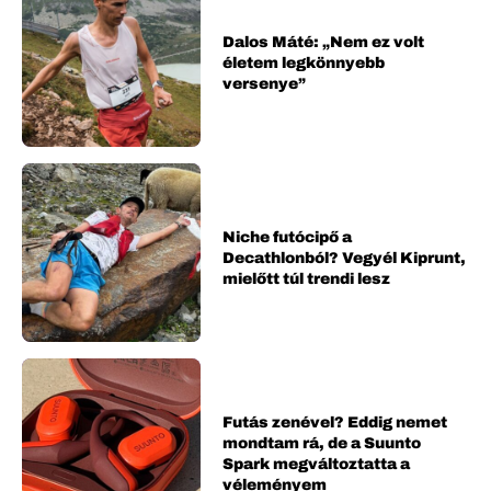
Dalos Máté: „Nem ez volt
életem legkönnyebb
versenye”
Niche futócipő a
Decathlonból? Vegyél Kiprunt,
mielőtt túl trendi lesz
Futás zenével? Eddig nemet
mondtam rá, de a Suunto
Spark megváltoztatta a
véleményem