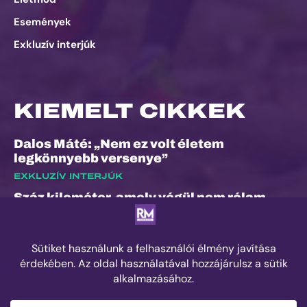
Események
Exkluzív interjúk
KIEMELT CIKKEK
Dalos Máté: „Nem ez volt életem
legkönnyebb versenye”
EXKLUZÍV INTERJÚK
Száz kilométer, amely végül nem rólam
szólt
ESEMÉNYEK
Kilian Jornet hiánya sem törheti meg a
Sierre-Zinal varázsát, izgalmas verseny
jöhet a négyezres csúcsok között
ESEMÉNYEK