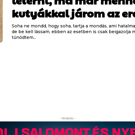
letérni, ma már menh
kutyákkal járom az er
Soha ne mondd, hogy soha, tartja a mondás, ami hatalma
de be kell lássam, ebben az esetben is csak beigazolja 
tűnődtem...
- Hirdetés -