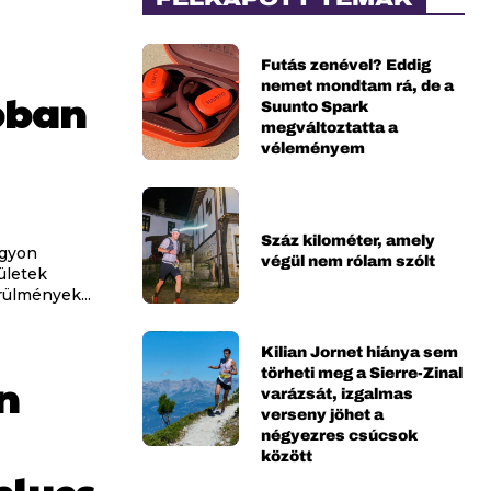
Futás zenével? Eddig
nemet mondtam rá, de a
bban
Suunto Spark
megváltoztatta a
véleményem
Száz kilométer, amely
agyon
végül nem rólam szólt
ületek
rülmények...
Kilian Jornet hiánya sem
törheti meg a Sierre-Zinal
n
varázsát, izgalmas
verseny jöhet a
négyezres csúcsok
között