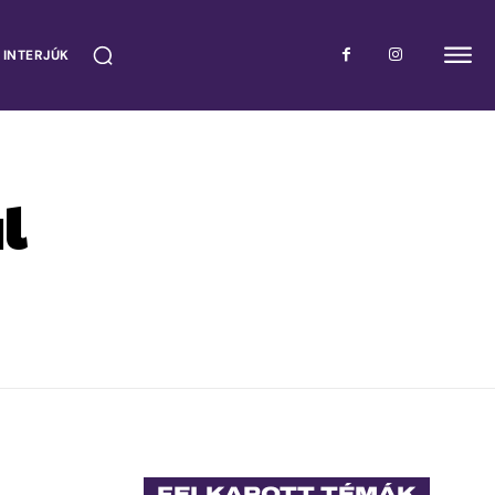
 INTERJÚK
l
FELKAPOTT TÉMÁK