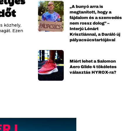
elyes
„A bunyó arra is
dőt
megtanított, hogy a
fájdalom és a szenvedés
nem rossz dolog” –
s közhely,
Interjú Lénárt
magát. Ezen
Krisztiánnal, a Daráló új
pályacsúcstartójával
Miért lehet a Salomon
Aero Glide 4 tökéletes
választás HYROX-ra?