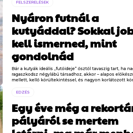
FELSZERELÉSEK
Nyáron futnál a
kutyáddal? Sokkal jo
kell ismerned, mint
gondolnád
Bár a kutyák ideális „futóideje” ősztől tavaszig tart, ha n
ragaszkodsz négylábú társadhoz, akkor – alapos előkész
mellett, kellő körültekintéssel, és nagyon korlátozott kö
EDZÉS
Egy éve még a rekortá
pályáról se mertem