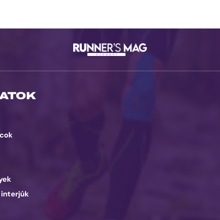
ATOK
cok
d
yek
 interjúk