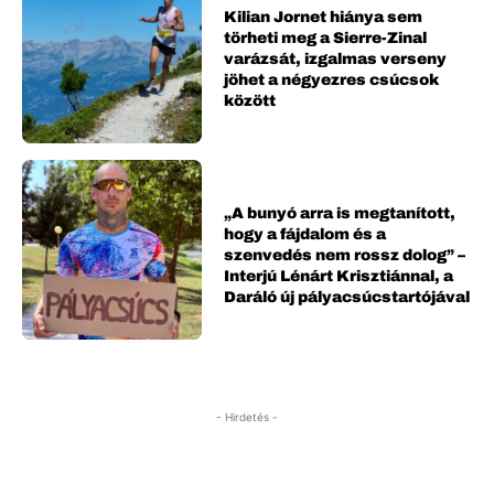
Kilian Jornet hiánya sem
törheti meg a Sierre-Zinal
varázsát, izgalmas verseny
jöhet a négyezres csúcsok
között
„A bunyó arra is megtanított,
hogy a fájdalom és a
szenvedés nem rossz dolog” –
Interjú Lénárt Krisztiánnal, a
Daráló új pályacsúcstartójával
- Hirdetés -