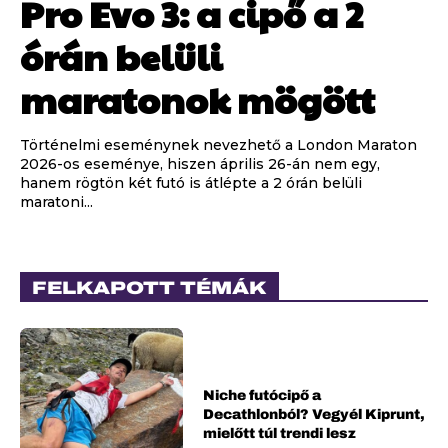
Pro Evo 3: a cipő a 2
órán belüli
maratonok mögött
Történelmi eseménynek nevezhető a London Maraton
2026-os eseménye, hiszen április 26-án nem egy,
hanem rögtön két futó is átlépte a 2 órán belüli
maratoni...
FELKAPOTT TÉMÁK
Niche futócipő a
Decathlonból? Vegyél Kiprunt,
mielőtt túl trendi lesz