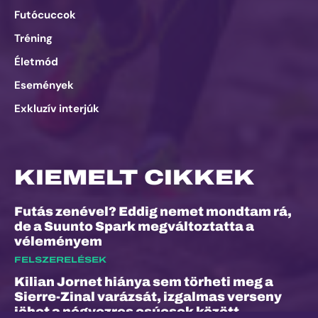
Futócuccok
Tréning
Életmód
Események
Exkluzív interjúk
KIEMELT CIKKEK
Futás zenével? Eddig nemet mondtam rá,
de a Suunto Spark megváltoztatta a
véleményem
FELSZERELÉSEK
Kilian Jornet hiánya sem törheti meg a
Sierre-Zinal varázsát, izgalmas verseny
jöhet a négyezres csúcsok között