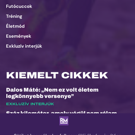
Futócuccok
Tréning
Életmód
Események
Exkluzív interjúk
KIEMELT CIKKEK
Dalos Máté: „Nem ez volt életem
legkönnyebb versenye”
EXKLUZÍV INTERJÚK
Száz kilométer, amely végül nem rólam
szólt
ESEMÉNYEK