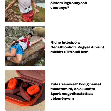
életem legkönnyebb
versenye”
Niche futócipő a
Decathlonból? Vegyél Kiprunt,
mielőtt túl trendi lesz
Futás zenével? Eddig nemet
mondtam rá, de a Suunto
Spark megváltoztatta a
véleményem