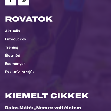
ROVATOK
Aktuális
Futócuccok
Tréning
Életmód
Események
Exkluzív interjúk
KIEMELT CIKKEK
Dalos Máté: „Nem ez volt életem