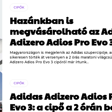
CIPŐK
Hazánkban is
megvásárolható az A
Adizero Adios Pro Evo 
Magyarországon is megjelenik az Adidas szupercipője, 
sikeresen törték át versenyen a 2 órás maratoni világcsú
Adizero Adios Pro Evo 3 cipőről már írtunk...
CIPŐK
Adidas Adizero Adios 
Evo 3: a cipő a 2 órán b