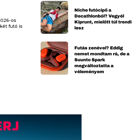
Niche futócipő a
Decathlonból? Vegyél
2026-os
Kiprunt, mielőtt túl trendi
ét futó is
lesz
Futás zenével? Eddig
nemet mondtam rá, de a
Suunto Spark
megváltoztatta a
véleményem