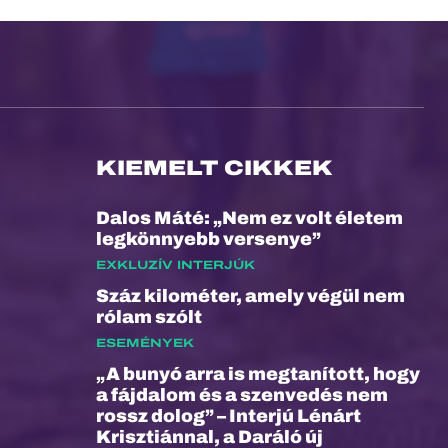
KIEMELT CIKKEK
Dalos Máté: „Nem ez volt életem
legkönnyebb versenye”
EXKLUZÍV INTERJÚK
Száz kilométer, amely végül nem
rólam szólt
ESEMÉNYEK
„A bunyó arra is megtanított, hogy
a fájdalom és a szenvedés nem
rossz dolog” – Interjú Lénárt
Krisztiánnal, a Daráló új