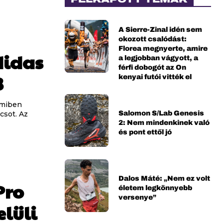
A Sierre-Zinal idén sem
okozott csalódást:
Florea megnyerte, amire
didas
a legjobban vágyott, a
férfi dobogót az On
3
kenyai futói vitték el
amiben
Salomon S/Lab Genesis
csot. Az
2: Nem mindenkinek való
és pont ettől jó
Dalos Máté: „Nem ez volt
Pro
életem legkönnyebb
versenye”
elüli