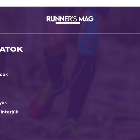
ATOK
cok
d
yek
 interjúk