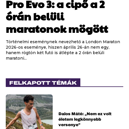
Pro Evo 3: a cipő a 2
órán belüli
maratonok mögött
Történelmi eseménynek nevezhető a London Maraton
2026-os eseménye, hiszen április 26-án nem egy,
hanem rögtön két futó is átlépte a 2 órán belüli
maratoni...
FELKAPOTT TÉMÁK
Dalos Máté: „Nem ez volt
életem legkönnyebb
versenye”