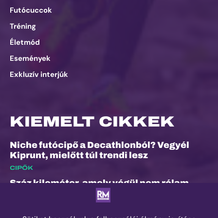
Futócuccok
Tréning
Életmód
Események
Exkluzív interjúk
KIEMELT CIKKEK
Niche futócipő a Decathlonból? Vegyél
Kiprunt, mielőtt túl trendi lesz
CIPŐK
Száz kilométer, amely végül nem rólam
szólt
ESEMÉNYEK