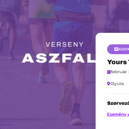
ASZF
Yours 
február
Gyula
Szervező
Esemény 