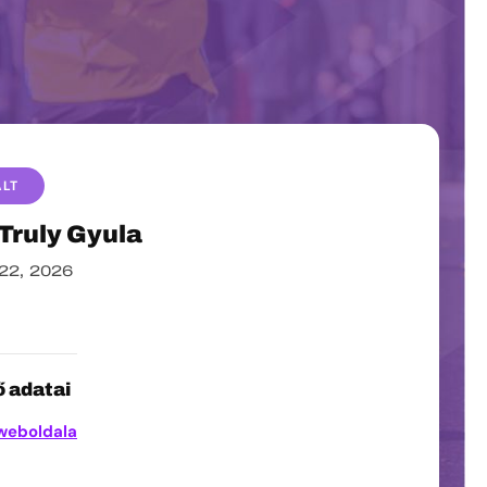
ALT
Truly Gyula
 22, 2026
 adatai
weboldala