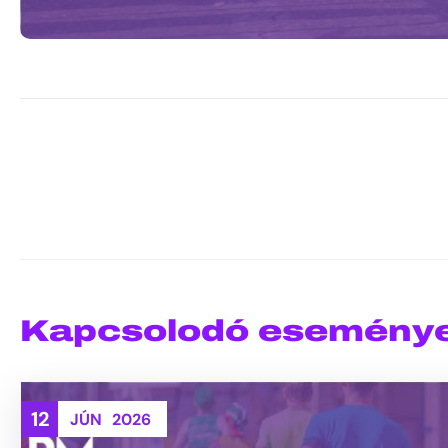
Kapcsolodó esemény
12
JÚN
2026