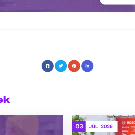
ek
03
JÚL
2026