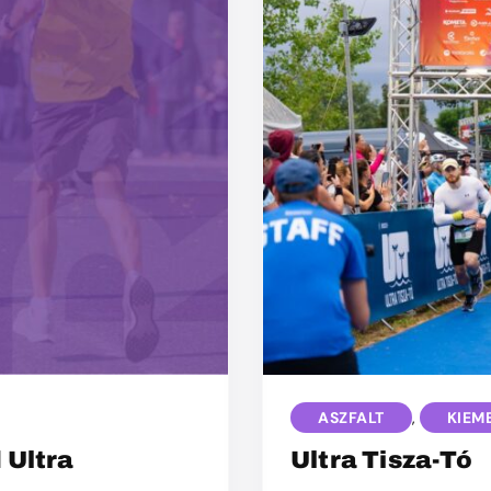
ASZFALT
,
KIEM
 Ultra
Ultra Tisza-Tó