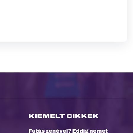
KIEMELT CIKKEK
Futás zenével? Eddig nemet