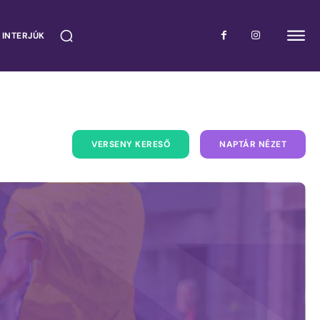
 INTERJÚK
VERSENY KERESŐ
NAPTÁR NÉZET