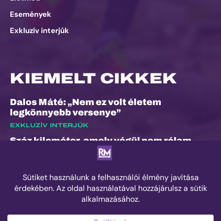
Események
Exkluzív interjúk
KIEMELT CIKKEK
Dalos Máté: „Nem ez volt életem
legkönnyebb versenye”
EXKLUZÍV INTERJÚK
Száz kilométer, amely végül nem rólam
szólt
ESEMÉNYEK
Kilian Jornet hiánya sem törheti meg a
Sierre-Zinal varázsát, izgalmas verseny
jöhet a négyezres csúcsok között
ESEMÉNYEK