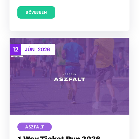
BŐVEBBEN
12
JÚN
2026
ASZFALT
1 Way Ticket Run 2026 –