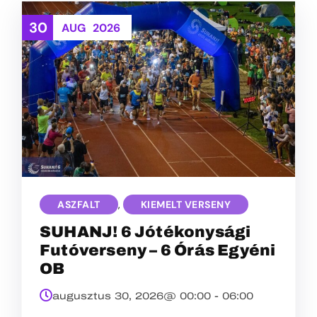
30
AUG
2026
ASZFALT
,
KIEMELT VERSENY
SUHANJ! 6 Jótékonysági
Futóverseny – 6 Órás Egyéni
OB
augusztus 30, 2026@
00:00
-
06:00