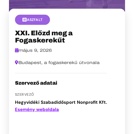
ASZFALT
XXI. Előzd meg a
Fogaskerekűt
május 9, 2026
Budapest, a fogaskerekű útvonala
Szervező adatai
SZERVEZŐ
Hegyvidéki Szabadidősport Nonprofit Kft.
Esemény weboldala