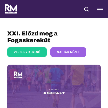
XXI. Előzd meg a
Fogaskerekűt
VERSENY KERESŐ
NAPTÁR NÉZET