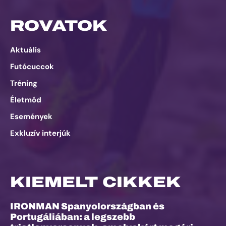
ROVATOK
Aktuális
Futócuccok
Tréning
Életmód
Események
Exkluzív interjúk
KIEMELT CIKKEK
IRONMAN Spanyolországban és
Portugáliában: a legszebb