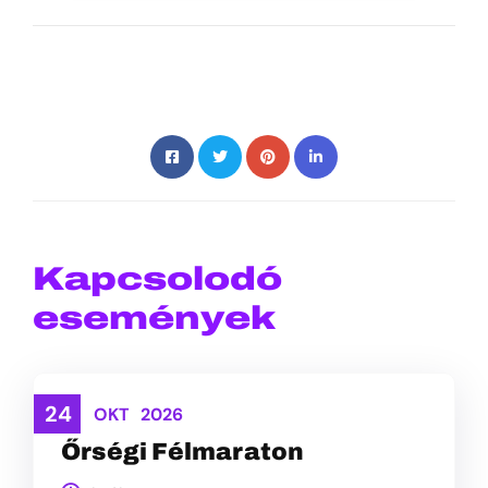
Kapcsolodó
események
24
ASZFALT
OKT
2026
Őrségi Félmaraton