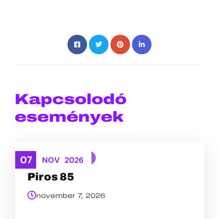
Kapcsolodó
események
07
TEREPFUTÁS
NOV
2026
Piros 85
november 7, 2026