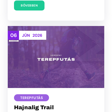
BŐVEBBEN
06
JÚN
2026
TEREPFUTÁS
Hajnalig Trail