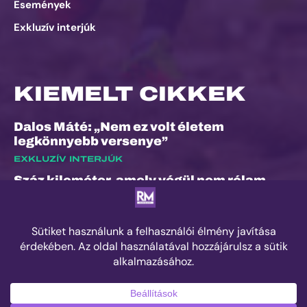
Események
Exkluzív interjúk
KIEMELT CIKKEK
Dalos Máté: „Nem ez volt életem
legkönnyebb versenye”
EXKLUZÍV INTERJÚK
Száz kilométer, amely végül nem rólam
szólt
ESEMÉNYEK
Kilian Jornet hiánya sem törheti meg a
Sierre-Zinal varázsát, izgalmas verseny
jöhet a négyezres csúcsok között
ESEMÉNYEK