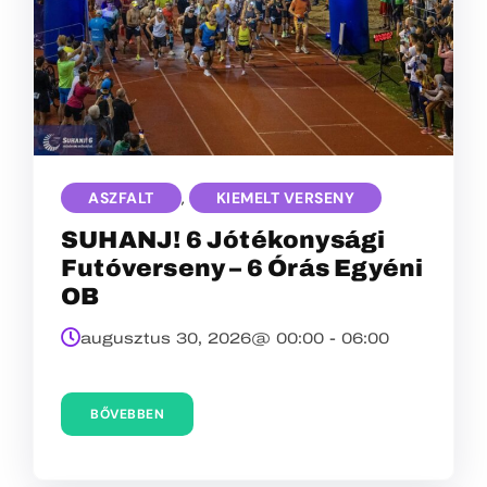
ASZFALT
,
KIEMELT VERSENY
SUHANJ! 6 Jótékonysági
Futóverseny – 6 Órás Egyéni
OB
augusztus 30, 2026@
00:00
-
06:00
BŐVEBBEN