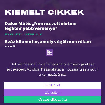
KIEMELT CIKKEK
Dalos Máté: „Nem ez volt életem
legkönnyebb versenye”
EXKLUZÍV INTERJÚK
Száz kilométer, amely végül nem rólam
szólt
ESEMÉNYEK
„A bunyó arra is megtanított, hogy a
fájdalom és a szenvedés nem rossz dolog”
– Interjú Lénárt Krisztiánnal, a Daráló új
pályacsúcstartójával
EDZÉS
© 2025 Runner's Mag Hungary minden jog fenntartva.