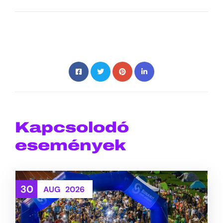
Kapcsolodó
események
30
AUG
2026