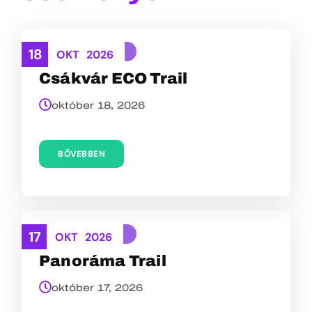
18
TEREPFUTÁS
OKT
2026
Csákvár ECO Trail
október 18, 2026
BŐVEBBEN
17
TEREPFUTÁS
OKT
2026
Panoráma Trail
október 17, 2026