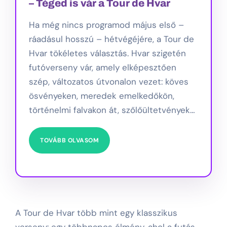
– Téged is vár a Tour de Hvar
Ha még nincs programod május első –
ráadásul hosszú – hétvégéjére, a Tour de
Hvar tökéletes választás. Hvar szigetén
futóverseny vár, amely elképesztően
szép, változatos útvonalon vezet: köves
ösvényeken, meredek emelkedőkön,
történelmi falvakon át, szőlőültetvények…
TOVÁBB OLVASOM
A Tour de Hvar több mint egy klasszikus
verseny: egy többnapos élmény, ahol a futás