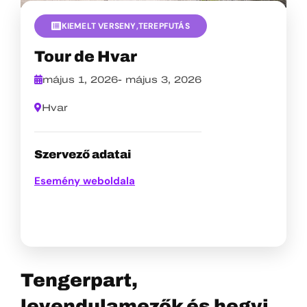
KIEMELT VERSENY
,
TEREPFUTÁS
Tour de Hvar
május 1, 2026
-
május 3, 2026
Hvar
Szervező adatai
Esemény weboldala
Tengerpart,
levendulamezők és hegyi