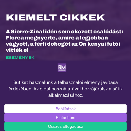
KIEMELT CIKKEK
A Sierre-Zinal idén sem okozott csalódást:
Florea megnyerte, amire a legjobban
vágyott, a férfi dobogót az On kenyai futói
vitték el
ESEMÉNYEK
Dalos Máté: „Nem ez volt életem
legkönnyebb versenye”
EXKLUZÍV INTERJÚK
Száz kilométer, amely végül nem rólam
szólt
ESEMÉNYEK
© 2025 Runner's Mag Hungary minden jog fenntartva.