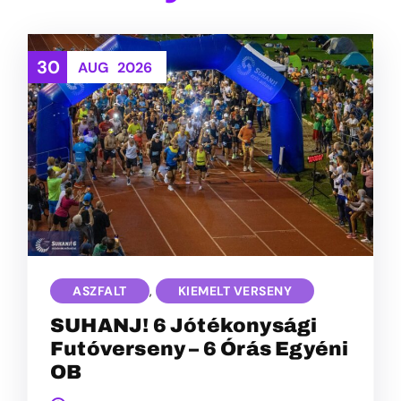
30
AUG
2026
ASZFALT
,
KIEMELT VERSENY
SUHANJ! 6 Jótékonysági
Futóverseny – 6 Órás Egyéni
OB