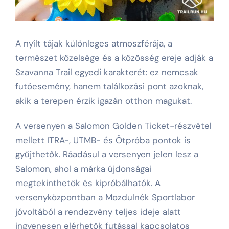
A nyílt tájak különleges atmoszférája, a
természet közelsége és a közösség ereje adják a
Szavanna Trail egyedi karakterét: ez nemcsak
futóesemény, hanem találkozási pont azoknak,
akik a terepen érzik igazán otthon magukat.
A versenyen a Salomon Golden Ticket-részvétel
mellett ITRA-, UTMB- és Ötpróba pontok is
gyűjthetők. Ráadásul a versenyen jelen lesz a
Salomon, ahol a márka újdonságai
megtekinthetők és kipróbálhatók. A
versenyközpontban a Mozdulnék Sportlabor
jóvoltából a rendezvény teljes ideje alatt
ingyenesen elérhetők futással kapcsolatos