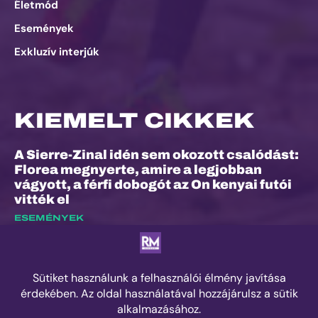
Életmód
Események
Exkluzív interjúk
KIEMELT CIKKEK
A Sierre-Zinal idén sem okozott csalódást:
Florea megnyerte, amire a legjobban
vágyott, a férfi dobogót az On kenyai futói
vitték el
ESEMÉNYEK
Dalos Máté: „Nem ez volt életem
legkönnyebb versenye”
EXKLUZÍV INTERJÚK
Száz kilométer, amely végül nem rólam
szólt