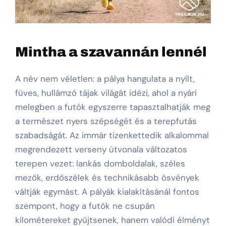
Mintha a szavannán lennél
A név nem véletlen: a pálya hangulata a nyílt,
füves, hullámzó tájak világát idézi, ahol a nyári
melegben a futók egyszerre tapasztalhatják meg
a természet nyers szépségét és a terepfutás
szabadságát. Az immár tizenkettedik alkalommal
megrendezett verseny útvonala változatos
terepen vezet: lankás domboldalak, széles
mezők, erdőszélek és technikásabb ösvények
váltják egymást. A pályák kialakításánál fontos
szempont, hogy a futók ne csupán
kilométereket gyűjtsenek, hanem valódi élményt