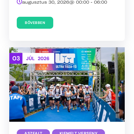
augusztus 30, 2026@
00:00
-
06:00
BŐVEBBEN
03
JÚL
2026
ASZFALT
,
KIEMELT VERSENY