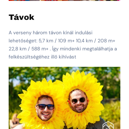
Távok
A verseny három távon kínál indulási
lehetőséget: 5,7 km / 109 m+ 10,4 km / 208 m+
22,8 km / 588 m+ . Így mindenki megtalálhatja a
felkészültségéhez illő kihívást