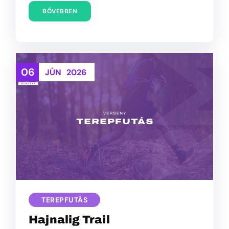
BŐVEBBEN
06
JÚN
2026
TEREPFUTÁS
Hajnalig Trail