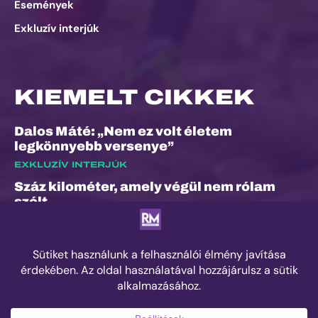
Események
Exkluzív interjúk
KIEMELT CIKKEK
Dalos Máté: „Nem ez volt életem
legkönnyebb versenye”
EXKLUZÍV INTERJÚK
Száz kilométer, amely végül nem rólam
szólt
ESEMÉNYEK
„A bunyó arra is megtanított, hogy a
fájdalom és a szenvedés nem rossz dolog”
– Interjú Lénárt Krisztiánnal, a Daráló új
pályacsúcstartójával
EDZÉS