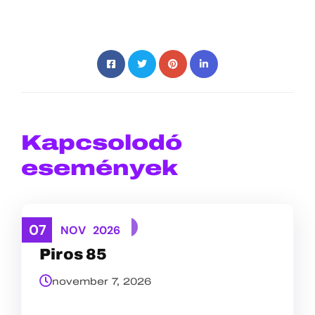
Kapcsolodó
események
07
TEREPFUTÁS
NOV
2026
Piros 85
november 7, 2026