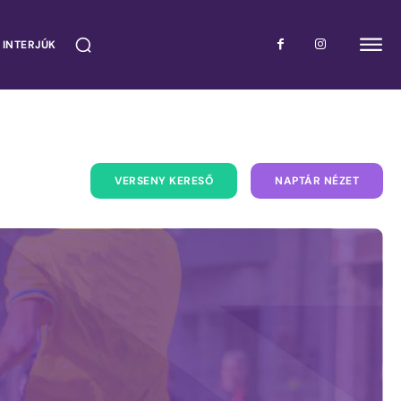
 INTERJÚK
VERSENY KERESŐ
NAPTÁR NÉZET