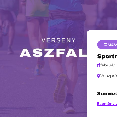
ASZF
Sport
február
Veszpr
Szervező
Esemény 