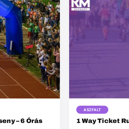
ASZFALT
eny – 6 Órás
1 Way Ticket R