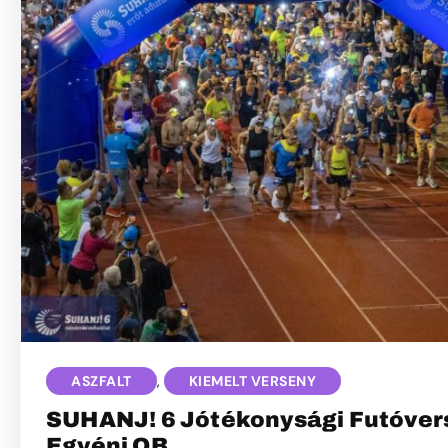
ASZFALT
,
KIEMELT VERSENY
SUHANJ! 6 Jótékonysági Futóvers
Egyéni OB