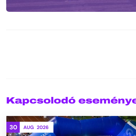
Kapcsolodó esemény
30
AUG
2026