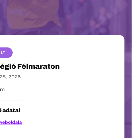
ALT
régió Félmaraton
 28, 2026
ém
 adatai
weboldala