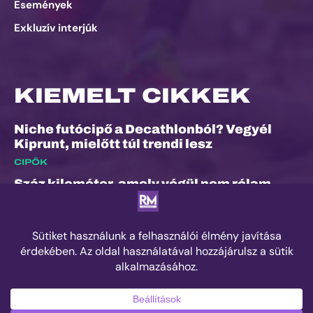
Események
Exkluzív interjúk
KIEMELT CIKKEK
Niche futócipő a Decathlonból? Vegyél
Kiprunt, mielőtt túl trendi lesz
CIPŐK
Száz kilométer, amely végül nem rólam
szólt
ESEMÉNYEK
Kilian Jornet hiánya sem törheti meg a
Sierre-Zinal varázsát, izgalmas verseny
jöhet a négyezres csúcsok között
ESEMÉNYEK