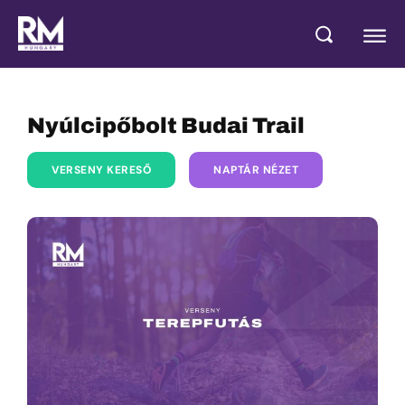
Nyúlcipőbolt Budai Trail
VERSENY KERESŐ
NAPTÁR NÉZET