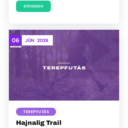
BŐVEBBEN
06
JÚN
2026
TEREPFUTÁS
Hajnalig Trail