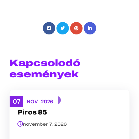
Kapcsolodó
események
07
TEREPFUTÁS
NOV
2026
Piros 85
november 7, 2026