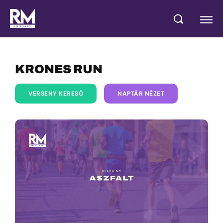
KRONES RUN
VERSENY KERESŐ
NAPTÁR NÉZET