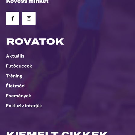
Kövess minket
ROVATOK
Aktuális
Futócuccok
Tréning
Életmód
Események
Exkluzív interjúk
KIEMELT CIKKEK