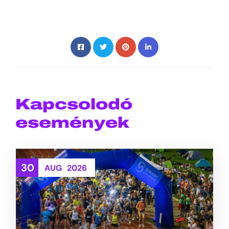
Kapcsolodó
események
30
AUG
2026