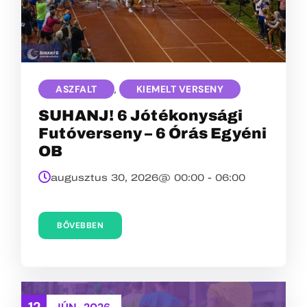
ASZFALT
,
KIEMELT VERSENY
SUHANJ! 6 Jótékonysági
Futóverseny – 6 Órás Egyéni
OB
augusztus 30, 2026@
00:00
-
06:00
BŐVEBBEN
12
JÚN
2026