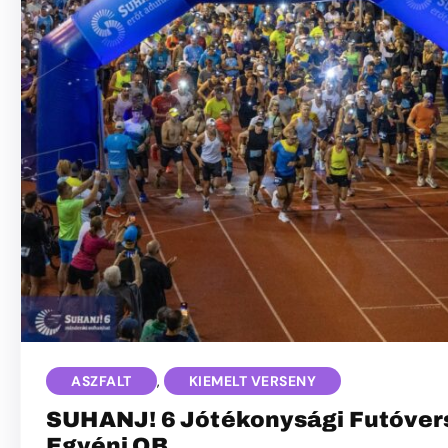
ASZFALT
,
KIEMELT VERSENY
SUHANJ! 6 Jótékonysági Futóvers
Egyéni OB