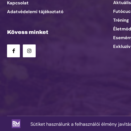
Aktuális
Kapcsolat
Futócuc
Adatvédelemi tájékoztató
Tréning
Életmó
Kövess minket
Esemén
Exkluzív