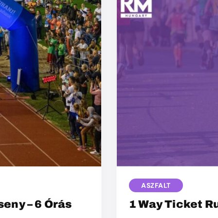
ASZFALT
eny – 6 Órás
1 Way Ticket R