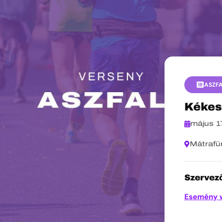
ASZF
Kékes
május 1
Mátrafü
Szervező
Esemény 