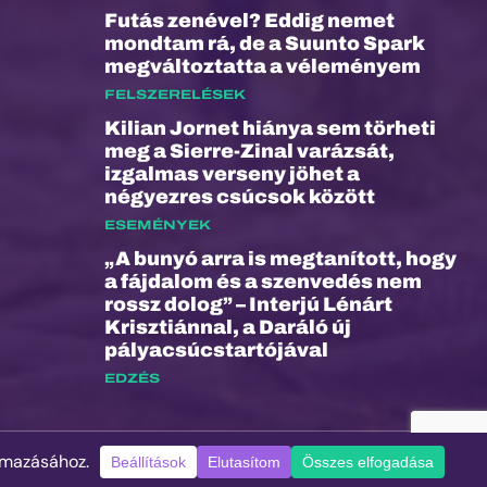
Futás zenével? Eddig nemet
mondtam rá, de a Suunto Spark
megváltoztatta a véleményem
FELSZERELÉSEK
Kilian Jornet hiánya sem törheti
meg a Sierre-Zinal varázsát,
izgalmas verseny jöhet a
négyezres csúcsok között
ESEMÉNYEK
„A bunyó arra is megtanított, hogy
a fájdalom és a szenvedés nem
rossz dolog” – Interjú Lénárt
Krisztiánnal, a Daráló új
pályacsúcstartójával
EDZÉS