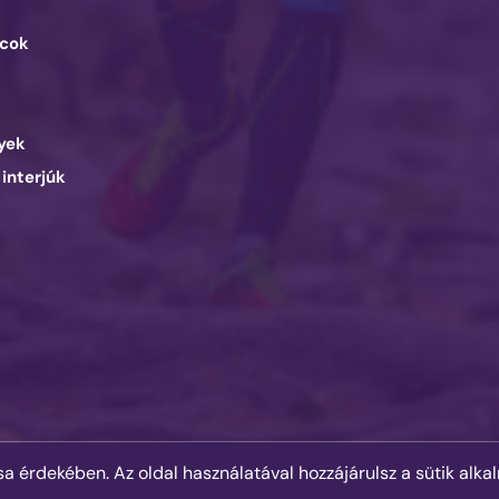
cok
d
yek
 interjúk
© 2025 Runner's Mag Hungary minden jog fenntartva.