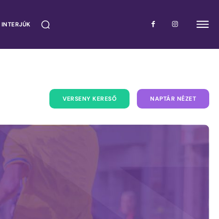
 INTERJÚK
VERSENY KERESŐ
NAPTÁR NÉZET