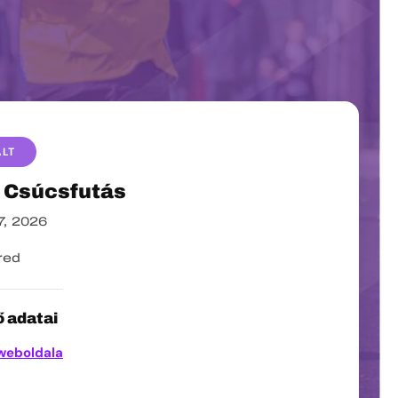
ALT
 Csúcsfutás
7, 2026
red
 adatai
weboldala