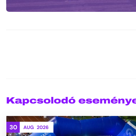
Kapcsolodó esemény
30
AUG
2026