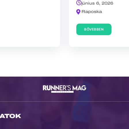
június 6, 2026
Raposka
BŐVEBBEN
ATOK