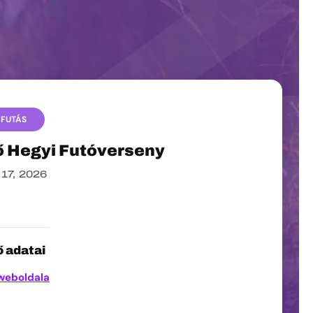
PFUTÁS
ő Hegyi Futóverseny
 17, 2026
 adatai
weboldala