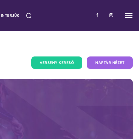
 INTERJÚK
VERSENY KERESŐ
NAPTÁR NÉZET