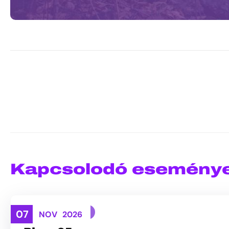
Kapcsolodó esemény
07
TEREPFUTÁS
NOV
2026