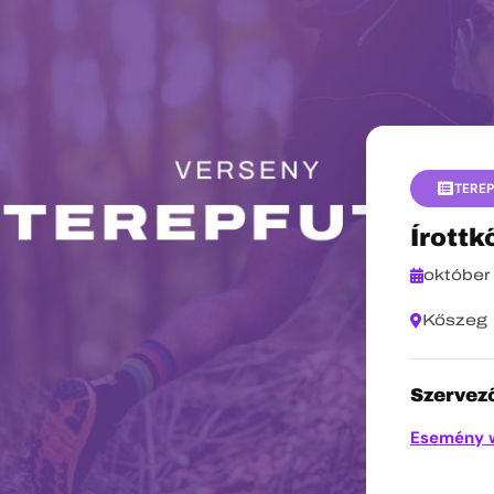
TERE
Írottk
október
Kőszeg
Szervező
Esemény 