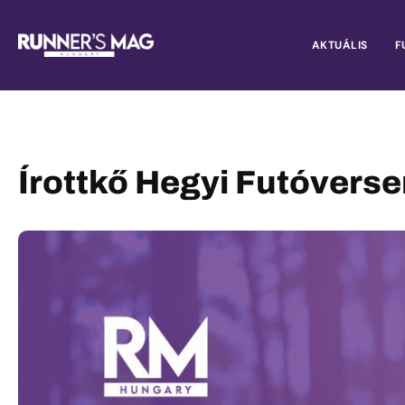
AKTUÁLIS
F
Írottkő Hegyi Futóvers