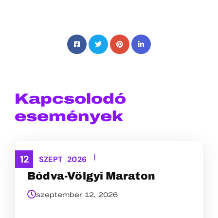
Kapcsolodó
események
12
TEREPFUTÁS
SZEPT
2026
Bódva-Völgyi Maraton
szeptember 12, 2026