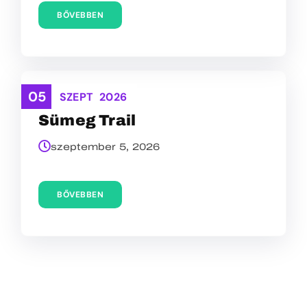
BŐVEBBEN
05
TEREPFUTÁS
SZEPT
2026
Sümeg Trail
szeptember 5, 2026
BŐVEBBEN