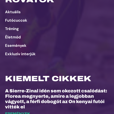
Aktuális
Futócuccok
Tréning
Életmód
Események
Exkluzív interjúk
KIEMELT CIKKEK
A Sierre-Zinal idén sem okozott csalódást:
Florea megnyerte, amire a legjobban
vágyott, a férfi dobogót az On kenyai futói
vitték el
ESEMÉNYEK