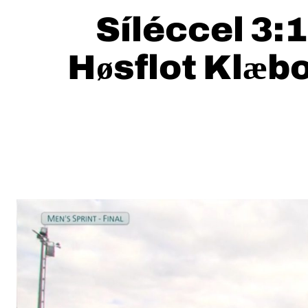
Síléccel 3:
Høsflot Klæb