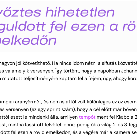
őztes hihetetlen
uldott fel ezen a rö
elkedőn
agyon jól közvetíthető. Ha nincs időm nézni a sífutás közvetít
s valamelyik versenyen. Így történt, hogy a napokban Johann
n mutatott teljesítményére kaptam fel a fejem, úgy, ahogy körü
impiai aranyérmét, és nem is attól volt különleges ez az esem
s versenyen (ez egy sprint szám), hogy a cél előtt már bőven 
ttól esett le mindenki álla, amilyen
tempót
ment fel Klæbo a 
 mintha lassított felvétel lenne, pedig ők a világ 2. és 3. leg
ldott fel ezen a rövid emelkedőn, és a végére már a kamera s