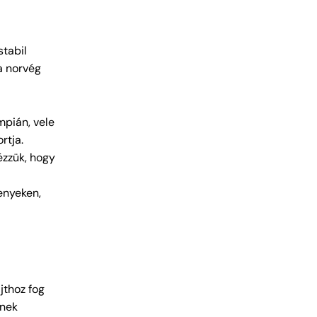
tabil
 a norvég
mpián, vele
rtja.
ézzük, hogy
enyeken,
jthoz fog
inek