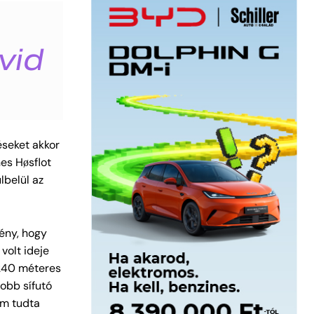
vid
éseket akkor
es Høsflot
lbelül az
ény, hogy
volt ideje
240 méteres
jobb sífutó
em tudta