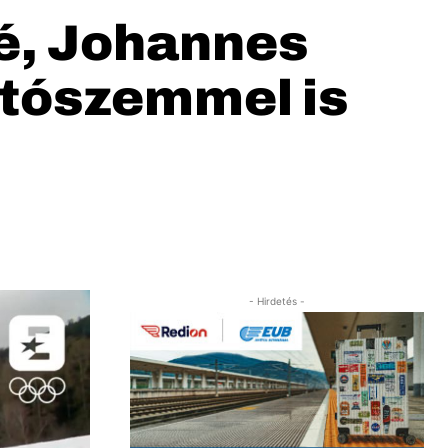
lé, Johannes
utószemmel is
- Hirdetés -