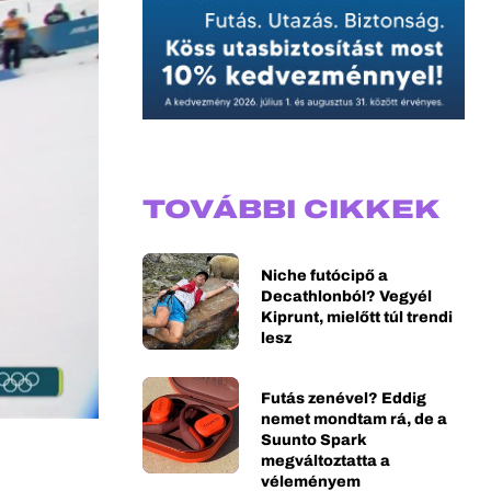
TOVÁBBI CIKKEK
Niche futócipő a
Decathlonból? Vegyél
Kiprunt, mielőtt túl trendi
lesz
Futás zenével? Eddig
nemet mondtam rá, de a
Suunto Spark
megváltoztatta a
véleményem