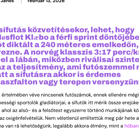
 János
február 13, 2026
sífutás közvetítésekor, lehet, hogy
sflot Klæbo a férfi sprint döntőjéb
t diktált a 240 méteres emelkedőn,
zne. A norvég klasszis 3:17 perc/
el a lábán, miközben riválisai szint
 az a teljesítmény, ami futószemmel
att a sífutásra akkor is érdemes
 aszfalton vagy terepen versenyzün
oros értelmében véve nincsenek futószámok, ennek ellenére mé
ességi sportolók gladiátorjai, a sífutók itt mérik össze erejüket
, ahol az alsó- és a felsőtest egyszerre történő munkájának 
 az oxigénfelvételük. Nem véletlenül említettük meg pár hete 
 ha van rá lehetőségünk, legalább akkora élmény, mint a
hóban