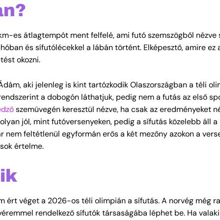
an?
m-es átlagtempót ment felfelé, ami futó szemszögből nézve s
t hóban és sífutólécekkel a lábán történt. Elképesztő, amire ez
ést okozni.
Ádám, aki jelenleg is kint tartózkodik Olaszországban a téli oli
endszerint a dobogón láthatjuk, pedig nem a futás az első spo
edző
szemüvegén keresztül nézve, ha csak az eredményeket n
lyan jól, mint futóversenyeken, pedig a sífutás közelebb áll a
Bár nem feltétlenül egyformán erős a két mezőny azokon a vers
 sok értelme.
ik
ért véget a 2026-os téli olimpián a sífutás. A norvég még ra
nyéremmel rendelkező sífutók társaságába léphet be. Ha valak