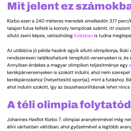
Mit jelent ez számokb
Klæbo ezen a 240 méteres meredek emelkedőn 3:17 perc/k
talajon futva felfelé is komoly tempónak számít, itt viszon
sífutó zseni képes, valószínűleg
futásban
is tudna meglepet
Az utóbbira jó példa hazánk egyik sífutó olimpikonja, Büki 
rendszeresen találkozhatunk terepfutó versenyeken is, és r
Annyiban érdekes a magyar olimpikon teljesítménye egy
kerékpárversenyeken is szokott indulni, ahol nem szerepel o
kerékpározáshoz (helyettesítő sportja), mint a futáshoz. 
ahol indulni szokott, így az összehasonlításnak lehet nincs
A téli olimpia folytatód
Johannes Høsflot Klæbo 7. olimpiai aranyéremével még nem 
állni várhatóan váltóban, ahol győzelmével a legtöbb ara