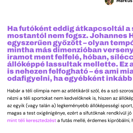
Márkus
Ha futóként eddig átkapcsoltál a 
mostantól nem fogsz. Johannes Hø
egyszerűen győzött – olyan tempó
mintha más dimenzióban versenye
iramot ment felfelé, hóban, sílécc
állóképpé lassultak mellette. Ez
is nehezen felfogható – és ami mi
odafigyelni, ha egyébként inkább
Habár a téli olimpia nem az atlétikáról szól, és a szó sz
nézni a téli sportokat nem kedvelőknek is, hiszen az állókép
az egyik (vagy talán a) legkeményebb állóképességi sport
magas a test oxigénigénye, ezért a sífutóknak rendkívül jó
mint téli keresztedzést
a futás mellé, érdemes kipróbálni,