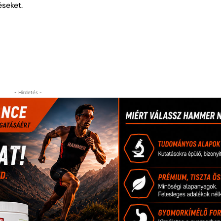
éseket.
- Hirdetés -