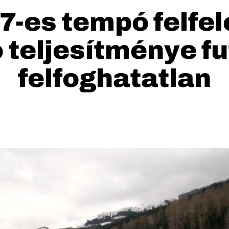
17-es tempó felfe
o teljesítménye f
felfoghatatlan