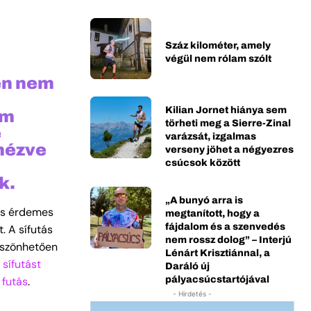
Száz kilométer, amely
végül nem rólam szólt
en nem
Kilian Jornet hiánya sem
km
törheti meg a Sierre-Zinal
e
varázsát, izgalmas
 nézve
verseny jöhet a négyezres
csúcsok között
k.
„A bunyó arra is
gis érdemes
megtanított, hogy a
fájdalom és a szenvedés
. A sífutás
nem rossz dolog” – Interjú
köszönhetően
Lénárt Krisztiánnal, a
a
sífutást
Daráló új
pályacsúcstartójával
 futás
.
- Hirdetés -