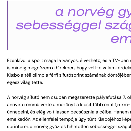
a norvég gy
sebességgel szág
em
Ezenkívül a sport maga látványos, élvezhető, és a TV-ben n
is mindig megnézem a hírekben, hogy volt-e valami érdeke
Klæbo a téli olimpia férfi sífutósprint számának döntőjébe
egész világ tette.
A norvég sífutó nem csupán megszerezte pályafutása 7. ol
annyira rommá verte a mezőnyt a kicsit több mint 1,5 km-e
ünnepelni, és elég volt lassan becsúsznia a célba. Hanem a
emelkedőn. Az ellenfelei tempója úgy tűnt Klæbojéhoz képest,
sprinterei, a norvég győztes hihetetlen sebességgel szágu