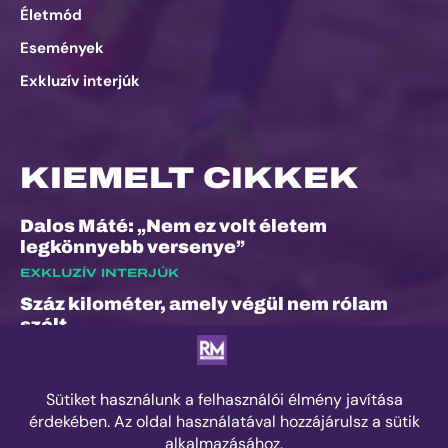
Életmód
Események
Exkluzív interjúk
KIEMELT CIKKEK
Dalos Máté: „Nem ez volt életem
legkönnyebb versenye”
EXKLUZÍV INTERJÚK
Száz kilométer, amely végül nem rólam
szólt
ESEMÉNYEK
„A bunyó arra is megtanított, hogy a
fájdalom és a szenvedés nem rossz dolog”
– Interjú Lénárt Krisztiánnal, a Daráló új
pályacsúcstartójával