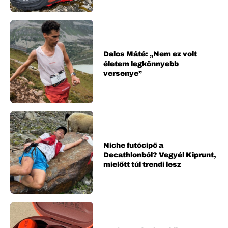
Dalos Máté: „Nem ez volt
életem legkönnyebb
versenye”
Niche futócipő a
Decathlonból? Vegyél Kiprunt,
mielőtt túl trendi lesz