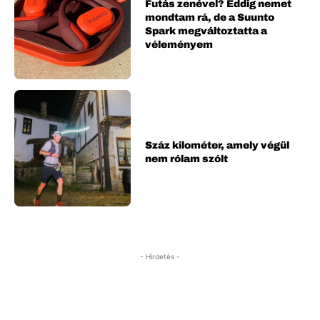
Futás zenével? Eddig nemet
mondtam rá, de a Suunto
Spark megváltoztatta a
véleményem
Száz kilométer, amely végül
nem rólam szólt
- Hirdetés -