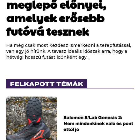
meglepő előnyei,
amelyek erősebb
futóvá tesznek
Ha még csak most kezdesz ismerkedni a terepfutással,
van egy jó hírünk. A tavasz ideális időszak arra, hogy a
hétvégi hosszú futást időnként egy...
FELKAPOTT TÉMÁK
Salomon S/Lab Genesis 2:
Nem mindenkinek való és pont
ettől jó