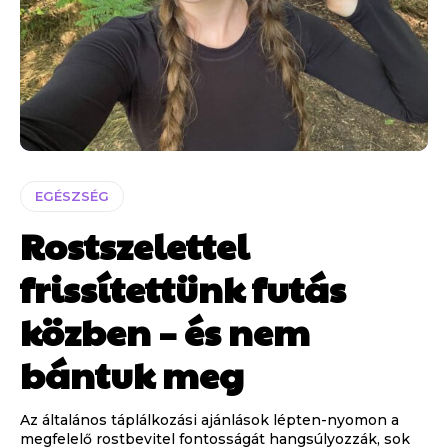
EGÉSZSÉG
Rostszelettel
frissítettünk futás
közben – és nem
bántuk meg
Az általános táplálkozási ajánlások lépten-nyomon a
megfelelő rostbevitel fontosságát hangsúlyozzák, sok