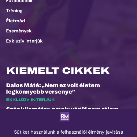
Futócuccok
Tréning
Életmód
Események
Exkluzív interjúk
KIEMELT CIKKEK
Dalos Máté: „Nem ez volt életem
legkönnyebb versenye”
EXKLUZÍV INTERJÚK
Száz kilométer, amely végül nem rólam
szólt
ESEMÉNYEK
Kilian Jornet hiánya sem törheti meg a