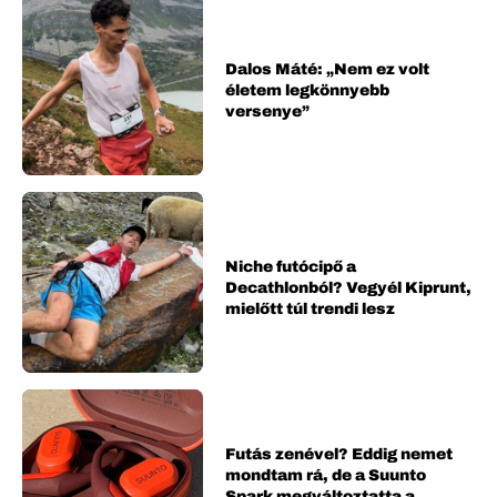
Dalos Máté: „Nem ez volt
életem legkönnyebb
versenye”
Niche futócipő a
Decathlonból? Vegyél Kiprunt,
mielőtt túl trendi lesz
Futás zenével? Eddig nemet
mondtam rá, de a Suunto
Spark megváltoztatta a