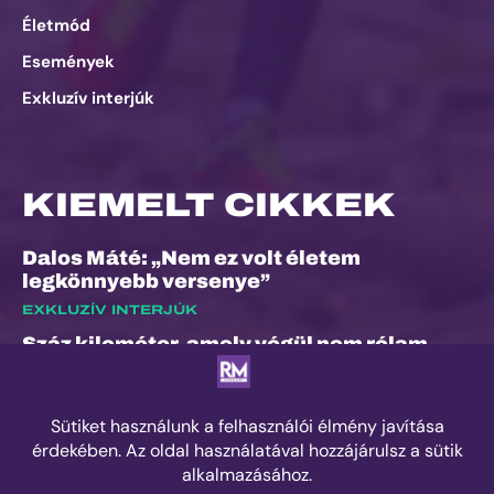
Életmód
Események
Exkluzív interjúk
KIEMELT CIKKEK
Dalos Máté: „Nem ez volt életem
legkönnyebb versenye”
EXKLUZÍV INTERJÚK
Száz kilométer, amely végül nem rólam
szólt
ESEMÉNYEK
Kilian Jornet hiánya sem törheti meg a
Sierre-Zinal varázsát, izgalmas verseny
jöhet a négyezres csúcsok között