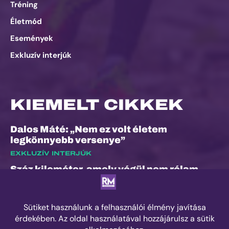
Tréning
Életmód
Események
Exkluzív interjúk
KIEMELT CIKKEK
Dalos Máté: „Nem ez volt életem
legkönnyebb versenye”
EXKLUZÍV INTERJÚK
Száz kilométer, amely végül nem rólam
szólt
ESEMÉNYEK
Kilian Jornet hiánya sem törheti meg a
Sierre-Zinal varázsát, izgalmas verseny