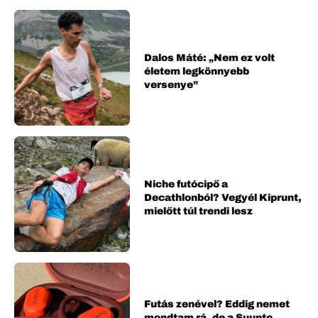
Dalos Máté: „Nem ez volt
életem legkönnyebb
versenye”
Niche futócipő a
Decathlonból? Vegyél Kiprunt,
mielőtt túl trendi lesz
Futás zenével? Eddig nemet
mondtam rá, de a Suunto