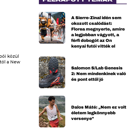
A Sierre-Zinal idén sem
okozott csalódást:
Florea megnyerte, amire
a legjobban vágyott, a
férfi dobogót az On
kenyai futói vitték el
pői közül
-tól a New
Salomon S/Lab Genesis
2: Nem mindenkinek való
és pont ettől jó
Dalos Máté: „Nem ez volt
életem legkönnyebb
versenye”