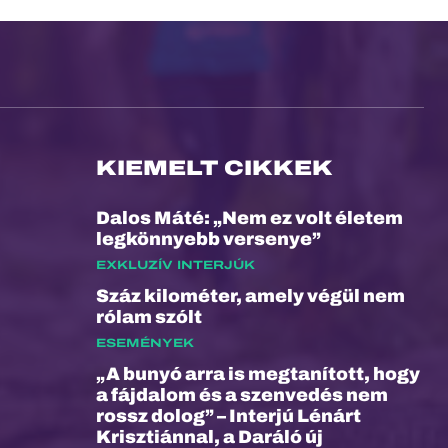
KIEMELT CIKKEK
Dalos Máté: „Nem ez volt életem
legkönnyebb versenye”
EXKLUZÍV INTERJÚK
Száz kilométer, amely végül nem
rólam szólt
ESEMÉNYEK
„A bunyó arra is megtanított, hogy
a fájdalom és a szenvedés nem
rossz dolog” – Interjú Lénárt
Krisztiánnal, a Daráló új