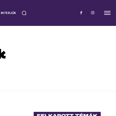
 INTERJÚK
k
FELKAPOTT TÉMÁK