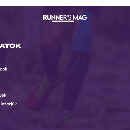
ATOK
cok
d
yek
 interjúk