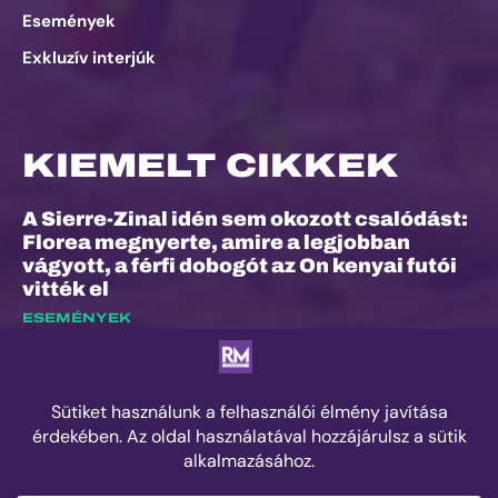
Események
Exkluzív interjúk
KIEMELT CIKKEK
A Sierre-Zinal idén sem okozott csalódást:
Florea megnyerte, amire a legjobban
vágyott, a férfi dobogót az On kenyai futói
vitték el
ESEMÉNYEK
Dalos Máté: „Nem ez volt életem
legkönnyebb versenye”
EXKLUZÍV INTERJÚK
Száz kilométer, amely végül nem rólam
szólt
ESEMÉNYEK