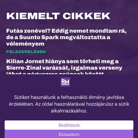
KIEMELT CIKKEK
Futás zenével? Eddig nemet mondtam rá,
de a Suunto Spark megváltoztatta a
véleményem
FELSZERELÉSEK
Kilian Jornet hiánya sem törheti meg a
Sierre-Zinal varázsát, izgalmas verseny
jöhet a négyezres csúcsok között
ESEMÉNYEK
„A bunyó arra is megtanított, hogy a
fájdalom és a szenvedés nem rossz dolog”
– Interjú Lénárt Krisztiánnal, a Daráló új
pályacsúcstartójával
EDZÉS