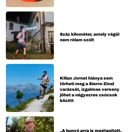
Száz kilométer, amely végül
nem rólam szólt
Kilian Jornet hiánya sem
törheti meg a Sierre-Zinal
varázsát, izgalmas verseny
jöhet a négyezres csúcsok
között
„A bunyó arra is megtanított,