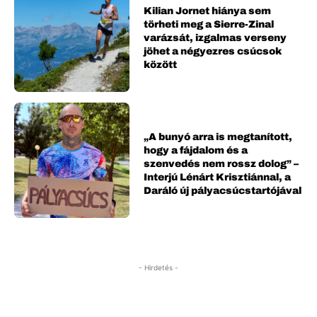
Kilian Jornet hiánya sem
törheti meg a Sierre-Zinal
varázsát, izgalmas verseny
jöhet a négyezres csúcsok
között
„A bunyó arra is megtanított,
hogy a fájdalom és a
szenvedés nem rossz dolog” –
Interjú Lénárt Krisztiánnal, a
Daráló új pályacsúcstartójával
- Hirdetés -