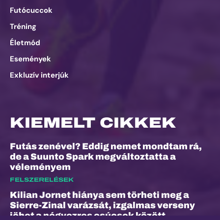
Futócuccok
Tréning
Életmód
Események
Exkluzív interjúk
KIEMELT CIKKEK
Futás zenével? Eddig nemet mondtam rá,
de a Suunto Spark megváltoztatta a
véleményem
FELSZERELÉSEK
Kilian Jornet hiánya sem törheti meg a
Sierre-Zinal varázsát, izgalmas verseny
jöhet a négyezres csúcsok között