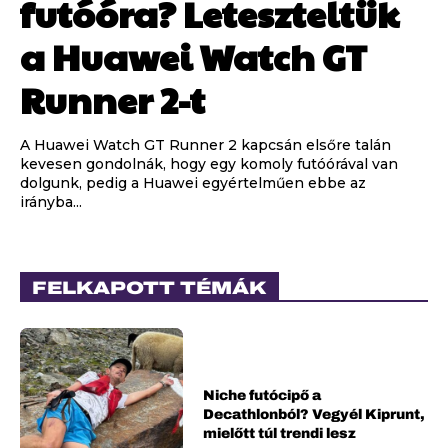
futóóra? Leteszteltük
a Huawei Watch GT
Runner 2-t
A Huawei Watch GT Runner 2 kapcsán elsőre talán
kevesen gondolnák, hogy egy komoly futóórával van
dolgunk, pedig a Huawei egyértelműen ebbe az
irányba...
FELKAPOTT TÉMÁK
Niche futócipő a
Decathlonból? Vegyél Kiprunt,
mielőtt túl trendi lesz