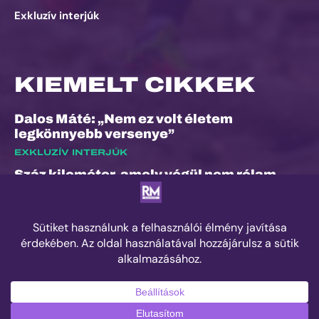
Exkluzív interjúk
KIEMELT CIKKEK
Dalos Máté: „Nem ez volt életem
legkönnyebb versenye”
EXKLUZÍV INTERJÚK
Száz kilométer, amely végül nem rólam
szólt
ESEMÉNYEK
Kilian Jornet hiánya sem törheti meg a
Sierre-Zinal varázsát, izgalmas verseny
jöhet a négyezres csúcsok között
ESEMÉNYEK