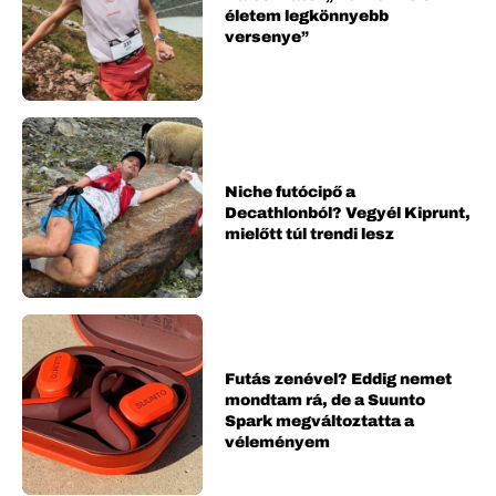
életem legkönnyebb
versenye”
Niche futócipő a
Decathlonból? Vegyél Kiprunt,
mielőtt túl trendi lesz
Futás zenével? Eddig nemet
mondtam rá, de a Suunto
Spark megváltoztatta a
véleményem