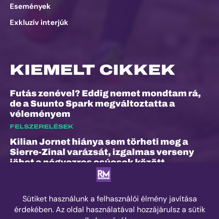
Események
Exkluzív interjúk
KIEMELT CIKKEK
Futás zenével? Eddig nemet mondtam rá,
de a Suunto Spark megváltoztatta a
véleményem
FELSZERELÉSEK
Kilian Jornet hiánya sem törheti meg a
Sierre-Zinal varázsát, izgalmas verseny
jöhet a négyezres csúcsok között
ESEMÉNYEK
„A bunyó arra is megtanított, hogy a
fájdalom és a szenvedés nem rossz dolog”
– Interjú Lénárt Krisztiánnal, a Daráló új