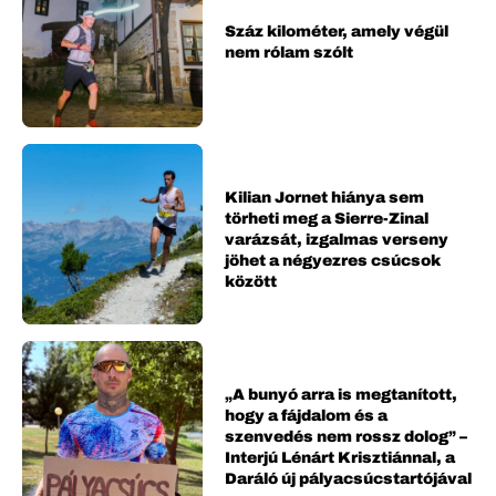
Száz kilométer, amely végül
nem rólam szólt
Kilian Jornet hiánya sem
törheti meg a Sierre-Zinal
varázsát, izgalmas verseny
jöhet a négyezres csúcsok
között
„A bunyó arra is megtanított,
hogy a fájdalom és a
szenvedés nem rossz dolog” –
Interjú Lénárt Krisztiánnal, a
Daráló új pályacsúcstartójával