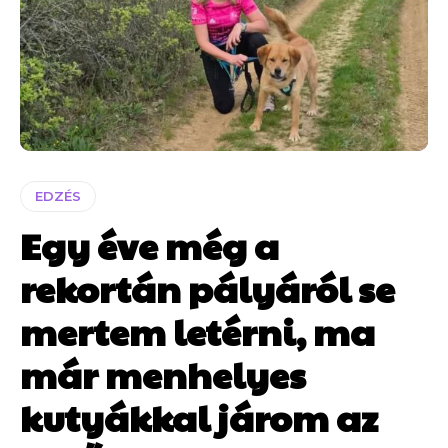
EDZÉS
Egy éve még a
rekortán pályáról se
mertem letérni, ma
már menhelyes
kutyákkal járom az