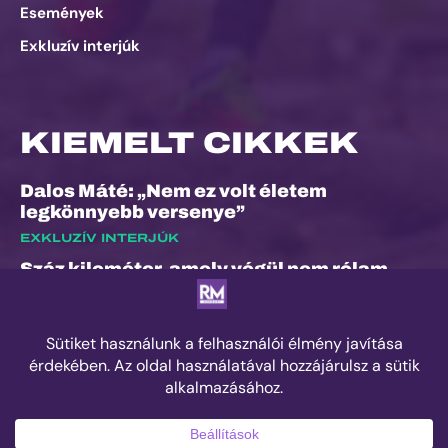
Események
Exkluzív interjúk
KIEMELT CIKKEK
Dalos Máté: „Nem ez volt életem
legkönnyebb versenye”
EXKLUZÍV INTERJÚK
Száz kilométer, amely végül nem rólam
szólt
ESEMÉNYEK
Kilian Jornet hiánya sem törheti meg a
Sierre-Zinal varázsát, izgalmas verseny
jöhet a négyezres csúcsok között
ESEMÉNYEK