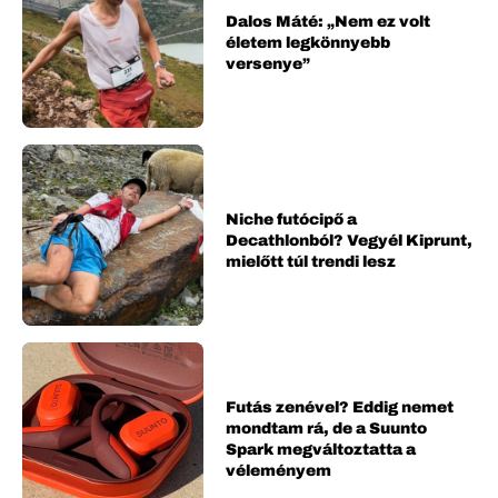
Dalos Máté: „Nem ez volt
életem legkönnyebb
versenye”
Niche futócipő a
Decathlonból? Vegyél Kiprunt,
mielőtt túl trendi lesz
Futás zenével? Eddig nemet
mondtam rá, de a Suunto
Spark megváltoztatta a
véleményem