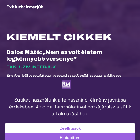
Exkluzív interjúk
KIEMELT CIKKEK
Dalos Máté: „Nem ez volt életem
legkönnyebb versenye”
EXKLUZÍV INTERJÚK
Száz kilométer, amely végül nem rólam
szólt
ESEMÉNYEK
Kilian Jornet hiánya sem törheti meg a
Sierre-Zinal varázsát, izgalmas verseny
jöhet a négyezres csúcsok között
ESEMÉNYEK