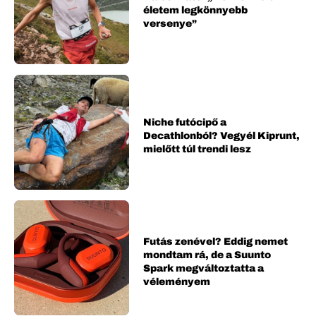
életem legkönnyebb
versenye”
Niche futócipő a
Decathlonból? Vegyél Kiprunt,
mielőtt túl trendi lesz
Futás zenével? Eddig nemet
mondtam rá, de a Suunto
Spark megváltoztatta a
véleményem