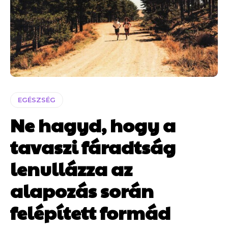
EGÉSZSÉG
Ne hagyd, hogy a
tavaszi fáradtság
lenullázza az
alapozás során
felépített formád